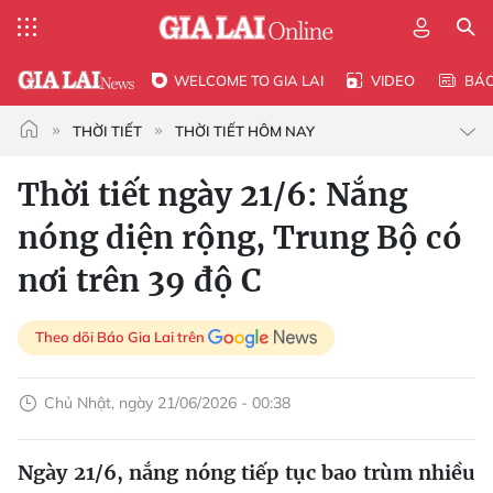
WELCOME TO GIA LAI
VIDEO
BÁ
THỜI TIẾT
THỜI TIẾT HÔM NAY
Thời tiết ngày 21/6: Nắng
nóng diện rộng, Trung Bộ có
nơi trên 39 độ C
Theo dõi Báo Gia Lai trên
Chủ Nhật, ngày 21/06/2026 - 00:38
Ngày 21/6, nắng nóng tiếp tục bao trùm nhiều