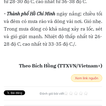
từ 28-30 độ C, cao nhất từ 36-38 độ C.
- Thành phố Hồ Chí Minh
ngày nắng; chiều tối
và đêm có mưa rào và dông vài nơi. Gió nhẹ.
Trong mưa dông có khả năng xảy ra lốc, sét
và gió giật mạnh. Nhiệt độ thấp nhất từ 26-
28 độ C, cao nhất từ 33-35 độ C./.
Theo Bích Hồng (TTXVN/Vietnam+)
Xem link nguồn
Đánh giá bài viết