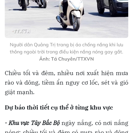
Người dân Quảng Trị trang bị áo chống nắng khi lưu
thông ngoài trời trong điều kiện nắng nóng gay gắt.
Ảnh: Tá Chuyên/TTXVN
Chiều tối và đêm, nhiều nơi xuất hiện mưa
rào và dông, tiềm ẩn nguy cơ lốc, sét và gió
giật mạnh.
Dự báo thời tiết cụ thể ở từng khu vực
- Khu vực Tây Bắc Bộ
ngày nắng, có nơi nắng
nóng; chiều tối và đêm có mưa rào và dông