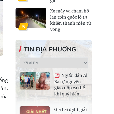
giữ
Xe máy va chạm hộ
lan trên quốc lộ 19
khiến thanh niên tử
5
vong
TIN ĐỊA PHƯƠNG
ề
Người dân Al
ống
Bá tự nguyện
hân,
giao nộp cá thể
khỉ quý hiếm
 của
Gia Lai đạt 1 giải