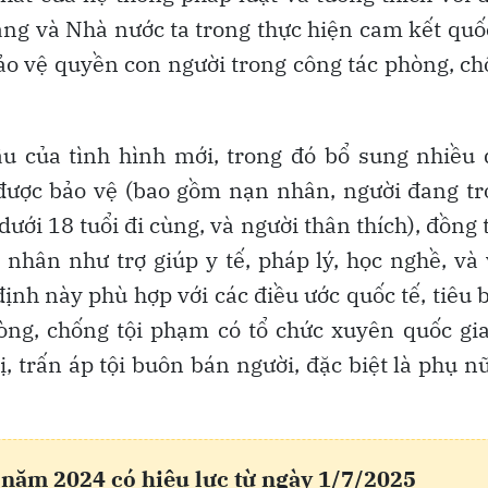
ảng và Nhà nước ta trong thực hiện cam kết quố
ảo vệ quyền con người trong công tác phòng, c
u của tình hình mới, trong đó bổ sung nhiều 
 được bảo vệ (bao gồm nạn nhân, người đang t
ưới 18 tuổi đi cùng, và người thân thích), đồng 
 nhân như trợ giúp y tế, pháp lý, học nghề, và
ịnh này phù hợp với các điều ước quốc tế, tiêu 
òng, chống tội phạm có tổ chức xuyên quốc gi
, trấn áp tội buôn bán người, đặc biệt là phụ n
năm 2024 có hiệu lực từ ngày 1/7/2025