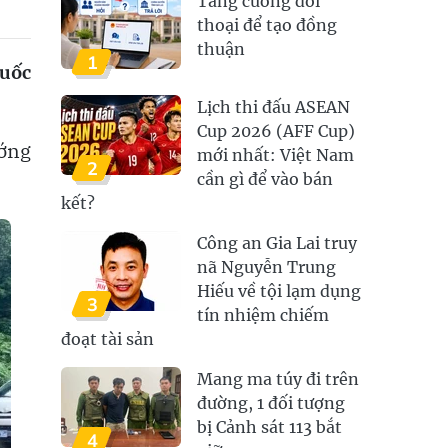
Tăng cường đối
thoại để tạo đồng
thuận
1
quốc
Lịch thi đấu ASEAN
Cup 2026 (AFF Cup)
ướng
mới nhất: Việt Nam
2
cần gì để vào bán
kết?
Công an Gia Lai truy
nã Nguyễn Trung
Hiếu về tội lạm dụng
3
tín nhiệm chiếm
đoạt tài sản
Mang ma túy đi trên
đường, 1 đối tượng
bị Cảnh sát 113 bắt
4