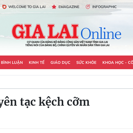
WELCOME TO GIA LAI
EMAGAZINE
INFOGRAPHIC
- BÌNH LUẬN
KINH TẾ
GIÁO DỤC
SỨC KHỎE
KHOA HỌC - C
yên tạc kệch cỡm