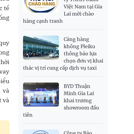
Việt Nam tại Gia
c tế
SAR
6,945.42
7,244.36
Lai mời chào
SEK
2,702.79
2,817.41
hống
hàng cạnh tranh
SGD
19,916.94
20,118.12
20,804.08
THB
698.84
776.49
809.42
Cảng hàng
quy
USD
26,000
26,030
26,410
không Pleiku
rong
thông báo lựa
thời
chọn đơn vị khai
thác vị trí cung cấp dịch vụ taxi
 vay
biểu
BYD Thuận
a và
Minh Gia Lai
ữ và
khai trương
showroom đầu
tiên
Công ty Bảo