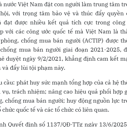
 nước Việt Nam đặt con người làm trung tâm t
 hội, với trọng tâm bảo vệ và thúc đẩy quyền
đạt được nhiều kết quả tích cực trong công 
p với các công ước quốc tế mà Việt Nam là th
ề phòng, chống mua bán người (ACTIP) được th
 chống mua bán người giai đoạn 2021-2025, đ
ê duyệt ngày 9/2/2021, khẳng định cam kết m
và đẩy lùi tội phạm này.
êu cầu: phát huy sức mạnh tổng hợp của cả hệ t
m vụ, trách nhiệm; nâng cao hiệu quả phối hợp 
g, chống mua bán người; huy động nguồn lực t
ổ chức quốc tế và các tổ chức có liên quan.
ành Quyết định số 1137/QĐ-TTg ngày 13/6/2025