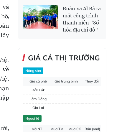
” và
Đoàn xã Al Bá ra
 bộ,
mắt công trình
thanh niên "Số
 bán
hóa địa chỉ đỏ"
 Hãy
GIÁ CẢ THỊ TRƯỜNG
iệt
n về
Nông sản
Việt
Giá cà phê
Giá trung bình
Thay đổi
nạn
Đắk Lắk
nhập
Lâm Đồng
Gia Lai
Đắk Nông
Ngoại tệ
Hồ tiêu
ười,
Mã NT
Mua TM
Mua CK
Bán (vnđ)