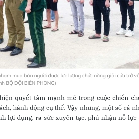
phạm mua bán người được lực lượng chức năng giải cứu trở v
Ảnh BỘ ĐỘI BIÊN PHÒNG)
ể hiện quyết tâm mạnh mẽ trong cuộc chiến ch
ách, hành động cụ thể. Vậy nhưng, một số cá n
ình lợi dụng, ra sức xuyên tạc, phủ nhận nỗ lực