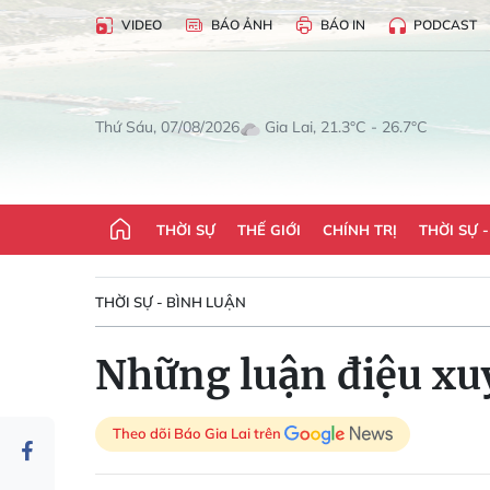
VIDEO
BÁO ẢNH
BÁO IN
PODCAST
Gia Lai, 21.3°C - 26.7°C
Thứ Sáu, 07/08/2026
THỜI SỰ
THẾ GIỚI
CHÍNH TRỊ
THỜI SỰ 
THỜI SỰ - BÌNH LUẬN
Những luận điệu xu
Theo dõi Báo Gia Lai trên