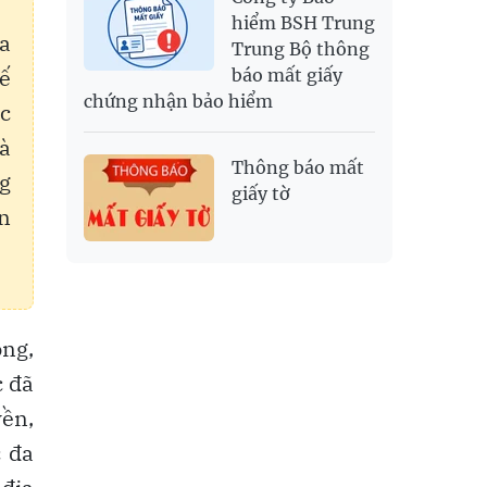
hiểm BSH Trung
a
Trung Bộ thông
hế
báo mất giấy
chứng nhận bảo hiểm
c
à
Thông báo mất
ng
giấy tờ
n
òng,
c đã
yền,
c đa