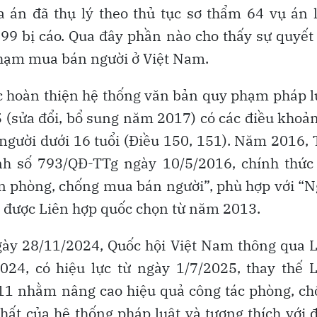
 án đã thụ lý theo thủ tục sơ thẩm 64 vụ án 
 99 bị cáo. Qua đây phần nào cho thấy sự quyết 
 phạm mua bán người ở Việt Nam.
c hoàn thiện hệ thống văn bản quy phạm pháp l
5 (sửa đổi, bổ sung năm 2017) có các điều khoả
người dưới 16 tuổi (Điều 150, 151). Năm 2016,
h số 793/QĐ-TTg ngày 10/5/2016, chính thức 
n phòng, chống mua bán người”, phù hợp với “
 được Liên hợp quốc chọn từ năm 2013.
gày 28/11/2024, Quốc hội Việt Nam thông qua 
4, có hiệu lực từ ngày 1/7/2025, thay thế L
1 nhằm nâng cao hiệu quả công tác phòng, ch
ất của hệ thống pháp luật và tương thích với 