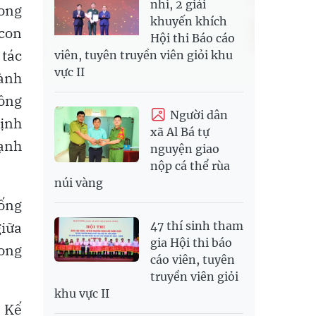
nhì, 2 giải
rong
khuyến khích
 con
Hội thi Báo cáo
tác
viên, tuyên truyền viên giỏi khu
vực II
ành
ông
Người dân
ịnh
xã Al Bá tự
ạnh
nguyện giao
nộp cá thể rùa
núi vàng
hống
giữa
47 thí sinh tham
gia Hội thi báo
rong
cáo viên, tuyên
truyền viên giỏi
khu vực II
 Kế