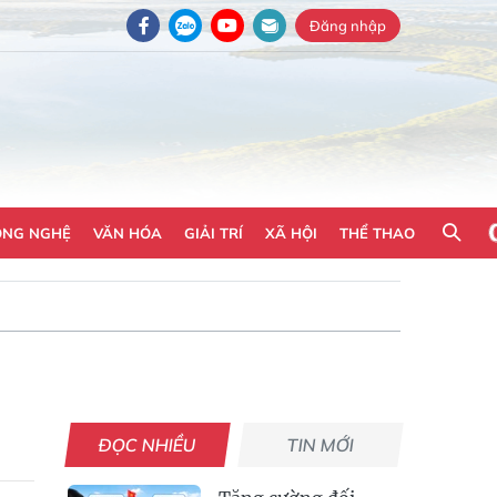
Đăng nhập
ÔNG NGHỆ
VĂN HÓA
GIẢI TRÍ
XÃ HỘI
THỂ THAO
ĐỌC NHIỀU
TIN MỚI