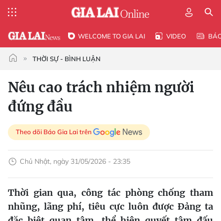
WELCOME TO GIA LAI
VIDEO
BÁ
THỜI SỰ - BÌNH LUẬN
Nêu cao trách nhiệm người
đứng đầu
Theo dõi Báo Gia Lai trên
Chủ Nhật, ngày 31/05/2026 - 23:35
Thời gian qua, công tác phòng chống tham
nhũng, lãng phí, tiêu cực luôn được Đảng ta
đặc biệt quan tâm, thể hiện quyết tâm đấu