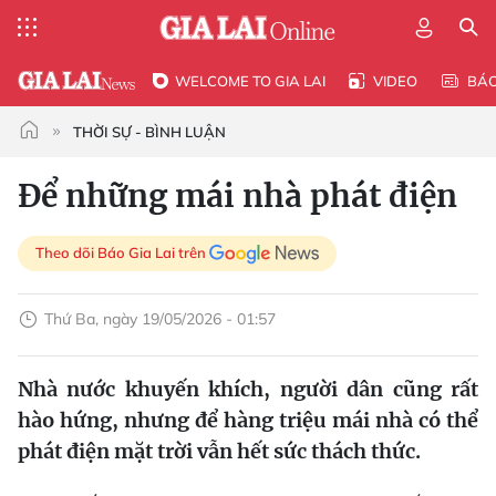
WELCOME TO GIA LAI
VIDEO
BÁ
THỜI SỰ - BÌNH LUẬN
Để những mái nhà phát điện
Theo dõi Báo Gia Lai trên
Thứ Ba, ngày 19/05/2026 - 01:57
Nhà nước khuyến khích, người dân cũng rất
hào hứng, nhưng để hàng triệu mái nhà có thể
phát điện mặt trời vẫn hết sức thách thức.