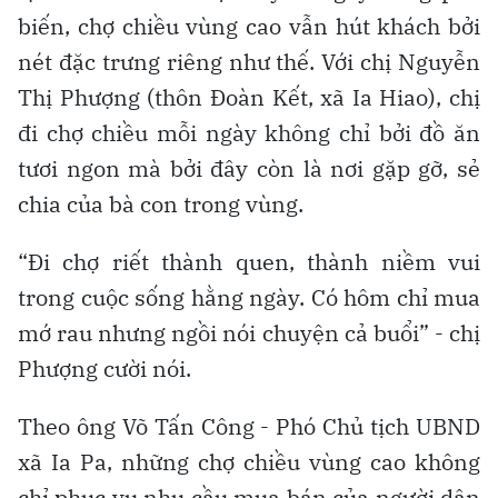
biến, chợ chiều vùng cao vẫn hút khách bởi
nét đặc trưng riêng như thế. Với chị Nguyễn
Thị Phượng (thôn Đoàn Kết, xã Ia Hiao), chị
đi chợ chiều mỗi ngày không chỉ bởi đồ ăn
tươi ngon mà bởi đây còn là nơi gặp gỡ, sẻ
chia của bà con trong vùng.
“Đi chợ riết thành quen, thành niềm vui
trong cuộc sống hằng ngày. Có hôm chỉ mua
mớ rau nhưng ngồi nói chuyện cả buổi” - chị
Phượng cười nói.
Theo ông Võ Tấn Công - Phó Chủ tịch UBND
xã Ia Pa, những chợ chiều vùng cao không
chỉ phục vụ nhu cầu mua bán của người dân