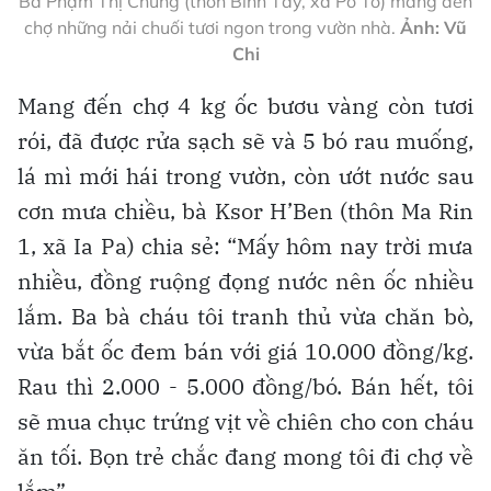
Bà Phạm Thị Chung (thôn Bình Tây, xã Pờ Tó) mang đến
chợ những nải chuối tươi ngon trong vườn nhà.
Ảnh: Vũ
Chi
Mang đến chợ 4 kg ốc bươu vàng còn tươi
rói, đã được rửa sạch sẽ và 5 bó rau muống,
lá mì mới hái trong vườn, còn ướt nước sau
cơn mưa chiều, bà Ksor H’Ben (thôn Ma Rin
1, xã Ia Pa) chia sẻ: “Mấy hôm nay trời mưa
nhiều, đồng ruộng đọng nước nên ốc nhiều
lắm. Ba bà cháu tôi tranh thủ vừa chăn bò,
vừa bắt ốc đem bán với giá 10.000 đồng/kg.
Rau thì 2.000 - 5.000 đồng/bó. Bán hết, tôi
sẽ mua chục trứng vịt về chiên cho con cháu
ăn tối. Bọn trẻ chắc đang mong tôi đi chợ về