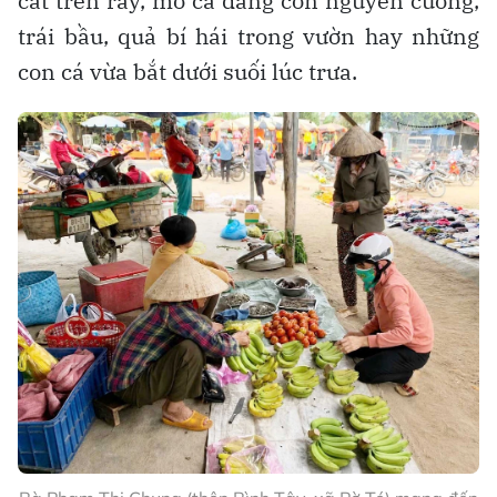
cắt trên rẫy, mớ cà đắng còn nguyên cuống,
trái bầu, quả bí hái trong vườn hay những
con cá vừa bắt dưới suối lúc trưa.