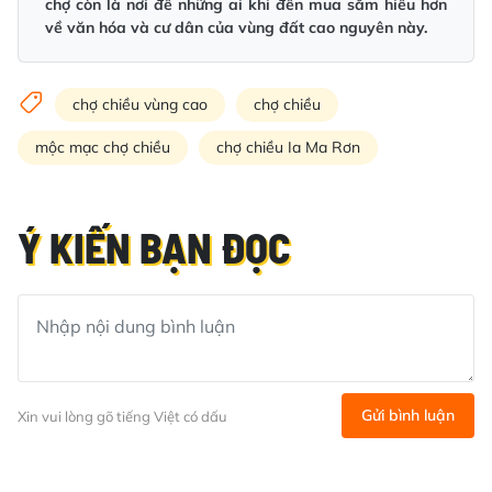
chợ còn là nơi để những ai khi đến mua sắm hiểu hơn
về văn hóa và cư dân của vùng đất cao nguyên này.
chợ chiều vùng cao
chợ chiều
mộc mạc chợ chiều
chợ chiều Ia Ma Rơn
Ý KIẾN BẠN ĐỌC
Gửi bình luận
Xin vui lòng gõ tiếng Việt có dấu