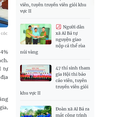
viên, tuyên truyền viên giỏi khu
vực II
Người dân
 các
xã Al Bá tự
nguyện giao
nộp cá thể rùa
,74%
núi vàng
ạch.
 tự
47 thí sinh tham
gia Hội thi báo
 địa
cáo viên, tuyên
truyền viên giỏi
khu vực II
tăng
gia,
Đoàn xã Al Bá ra
mắt công trình