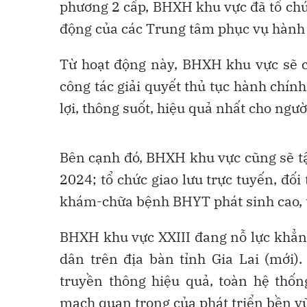
phương 2 cấp, BHXH khu vực đã tổ chức
động của các Trung tâm phục vụ hành 
Từ hoạt động này, BHXH khu vực sẽ c
công tác giải quyết thủ tục hành chí
lợi, thông suốt, hiệu quả nhất cho ngư
Bên cạnh đó, BHXH khu vực cũng sẽ t
2024; tổ chức giao lưu trực tuyến, đối 
khám-chữa bệnh BHYT phát sinh cao,
BHXH khu vực XXIII đang nỗ lực khẳng 
dân trên địa bàn tỉnh Gia Lai (mới).
truyền thông hiệu quả, toàn hệ thốn
mạch quan trọng của phát triển bền v