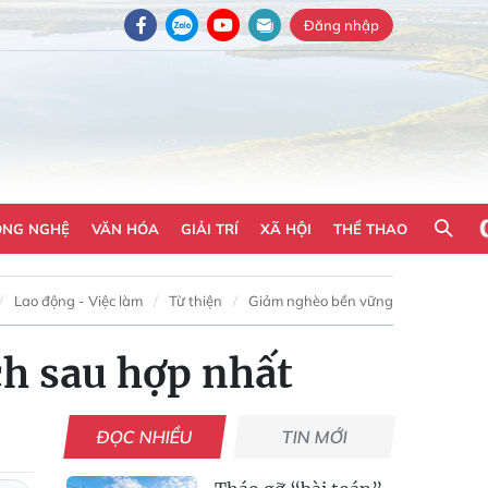
Đăng nhập
ÔNG NGHỆ
VĂN HÓA
GIẢI TRÍ
XÃ HỘI
THỂ THAO
Lao động - Việc làm
Từ thiện
Giảm nghèo bền vững
ch sau hợp nhất
ĐỌC NHIỀU
TIN MỚI