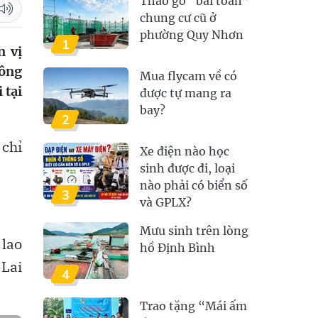
Tháo gỡ “bài toán”
chung cư cũ ở
phường Quy Nhơn
1
n vị
hông
Mua flycam về có
 tại
được tự mang ra
bay?
2
 chỉ
Xe điện nào học
sinh được đi, loại
nào phải có biển số
3
và GPLX?
Mưu sinh trên lòng
lao
hồ Định Bình
 Lai
4
Trao tặng “Mái ấm