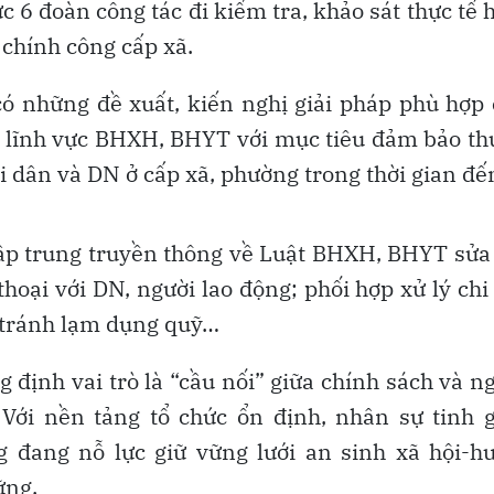
 6 đoàn công tác đi kiểm tra, khảo sát thực tế 
chính công cấp xã.
ó những đề xuất, kiến nghị giải pháp phù hợp
nh lĩnh vực BHXH, BHYT với mục tiêu đảm bảo t
ời dân và DN ở cấp xã, phường trong thời gian đế
ập trung truyền thông về Luật BHXH, BHYT sửa
thoại với DN, người lao động; phối hợp xử lý chi
 tránh lạm dụng quỹ…
định vai trò là “cầu nối” giữa chính sách và n
 Với nền tảng tổ chức ổn định, nhân sự tinh 
g đang nỗ lực giữ vững lưới an sinh xã hội-h
ững.