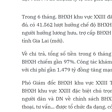
Trong 6 tháng, BHXH khu vực XXIII đã 
đó, có 41.562 lượt hưởng chế độ BHXH
người hưởng lương hưu, trợ cấp BHXH 
tỉnh Gia Lai (mới).
Về chi trả, tổng số tiền trong 6 thá
BHXH chiếm gần 97%. Công tác khám-c
với chi phí gần 1.479 tỷ đồng-tăng mạn
Phó Giám đốc BHXH khu vực XXIII T
BHXH khu vực XXIII đặc biệt chú trọ
người dân và DN về chính sách BHXH
thoại, tư vấn... được tổ chức đa dạng,