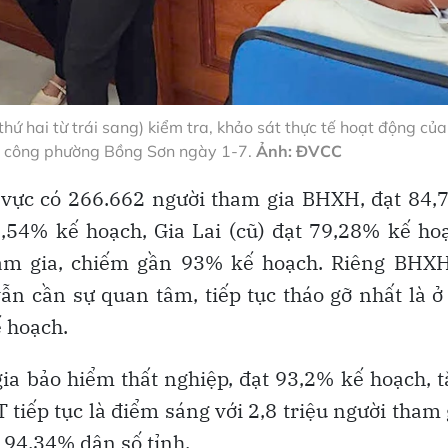
ứ hai từ trái sang) kiểm tra, khảo sát thực tế hoạt động của
h công phường Bồng Sơn ngày 1-7.
Ảnh: ĐVCC
 vực có 266.662 người tham gia BHXH, đạt 84
,54% kế hoạch, Gia Lai (cũ) đạt 79,28% kế ho
am gia, chiếm gần 93% kế hoạch. Riêng BHXH
n cần sự quan tâm, tiếp tục tháo gỡ nhất là ở
ế hoạch.
ia bảo hiểm thất nghiệp, đạt 93,2% kế hoạch, 
tiếp tục là điểm sáng với 2,8 triệu người tham 
 94,34% dân số tỉnh.