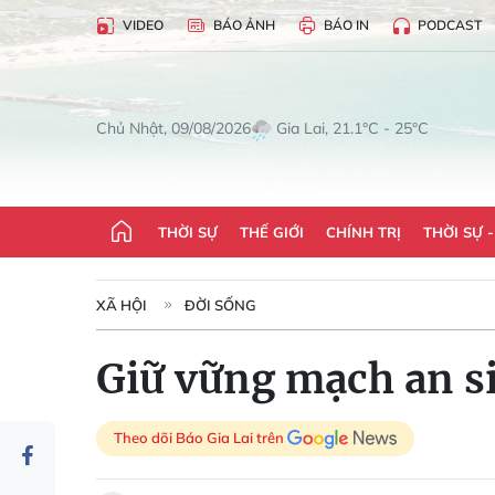
VIDEO
BÁO ẢNH
BÁO IN
PODCAST
Gia Lai, 21.1°C - 25°C
Chủ Nhật, 09/08/2026
THỜI SỰ
THẾ GIỚI
CHÍNH TRỊ
THỜI SỰ 
XÃ HỘI
ĐỜI SỐNG
Giữ vững mạch an si
Theo dõi Báo Gia Lai trên