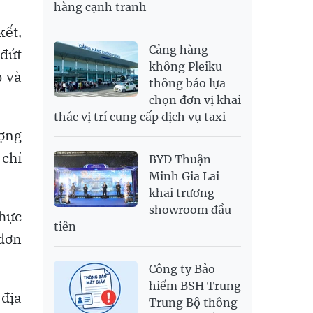
hàng cạnh tranh
SGD
19,916.94
20,118.12
20,804.08
ết,
THB
698.84
776.49
809.42
Cảng hàng
 đứt
USD
26,000
26,030
26,410
không Pleiku
p và
thông báo lựa
chọn đơn vị khai
thác vị trí cung cấp dịch vụ taxi
ượng
 chỉ
BYD Thuận
Minh Gia Lai
khai trương
showroom đầu
thực
tiên
 đơn
Công ty Bảo
hiểm BSH Trung
 địa
Trung Bộ thông