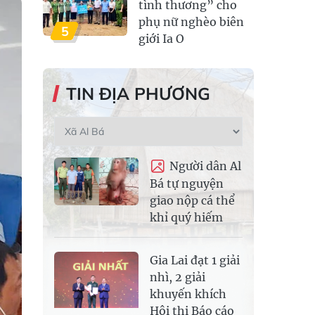
tình thương” cho
phụ nữ nghèo biên
5
giới Ia O
TIN ĐỊA PHƯƠNG
Người dân Al
Bá tự nguyện
giao nộp cá thể
khỉ quý hiếm
Gia Lai đạt 1 giải
nhì, 2 giải
khuyến khích
Hội thi Báo cáo