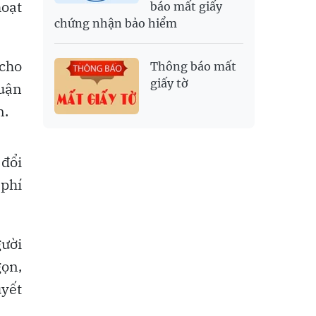
hoạt
báo mất giấy
chứng nhận bảo hiểm
 cho
Thông báo mất
giấy tờ
huận
n.
 đổi
 phí
gười
gọn,
uyết