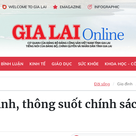
WELCOME TO GIA LAI
EMAGAZINE
INFOGRAPHIC
- BÌNH LUẬN
KINH TẾ
GIÁO DỤC
SỨC KHỎE
KHOA HỌC - C
Đời sống
Gia đình
nh, thông suốt chính sá