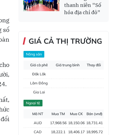
thanh niên "Số
hóa địa chỉ đỏ"
rong
g số
 bàn
GIÁ CẢ THỊ TRƯỜNG
Nông sản
 cho
Giá cà phê
Giá trung bình
Thay đổi
ười,
Đắk Lắk
24.
Lâm Đồng
Gia Lai
ất,
Đắk Nông
Ngoại tệ
thức
Hồ tiêu
Mã NT
Mua TM
Mua CK
Bán (vnđ)
đối
AUD
17,968.56
18,150.06
18,731.41
CAD
18,222.1
18,406.17
18,995.72