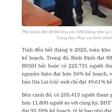
Phó Giám đốc BHXH khu vực XXIII Đặng Văn Lý (th
Trung tâm Phục vụ hành chín
Tính đến hết tháng 6-2025, toàn khu
kế hoạch. Trong đó, Bình Định đạt 88
BHXH bắt buộc có 225.731 người th
nguyện hiện đạt hơn 56% kế hoạch, vẫ
bàn Gia Lai (cũ)-mới chỉ đạt 49,61% k
Bên cạnh đó, có 205.413 người tham g
hơn 11.800 người so với cùng kỳ. BHYT 
đạt 95,39% kế hoạch, tỷ lệ bao phủ đạt