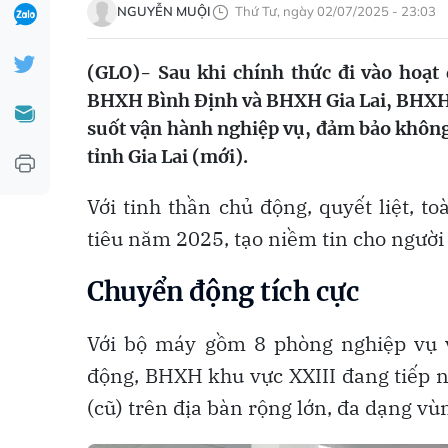
NGUYỄN MUỘI
Thứ Tư, ngày 02/07/2025 - 23:03
(GLO)- Sau khi chính thức đi vào hoạt
BHXH Bình Định và BHXH Gia Lai, BHXH 
suốt vận hành nghiệp vụ, đảm bảo không 
tỉnh Gia Lai (mới).
Với tinh thần chủ động, quyết liệt, t
tiêu năm 2025, tạo niềm tin cho người
Chuyển động tích cực
Với bộ máy gồm 8 phòng nghiệp vụ 
động, BHXH khu vực XXIII đang tiếp 
(cũ) trên địa bàn rộng lớn, đa dạng vù