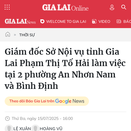
WELCOME TO GIA LAI
VIDEO
BÁ
THỜI SỰ
Giám đốc Sở Nội vụ tỉnh Gia
Lai Phạm Thị Tố Hải làm việc
tại 2 phường An Nhơn Nam
và Bình Định
Theo dõi Báo Gia Lai trên
Thứ Ba, ngày 15/07/2025 - 16:00
LỆ XUÂN
HOÀNG VŨ