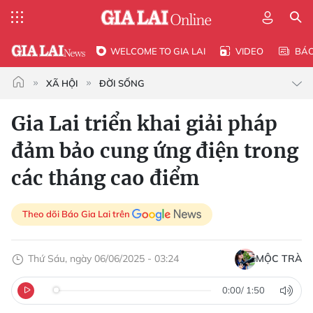
WELCOME TO GIA LAI
VIDEO
BÁ
XÃ HỘI
ĐỜI SỐNG
Gia Lai triển khai giải pháp
đảm bảo cung ứng điện trong
các tháng cao điểm
Theo dõi Báo Gia Lai trên
Thứ Sáu, ngày 06/06/2025 - 03:24
MỘC TRÀ
0:00
/
1:50