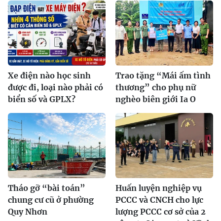
Xe điện nào học sinh
Trao tặng “Mái ấm tình
được đi, loại nào phải có
thương” cho phụ nữ
biển số và GPLX?
nghèo biên giới Ia O
Tháo gỡ “bài toán”
Huấn luyện nghiệp vụ
chung cư cũ ở phường
PCCC và CNCH cho lực
Quy Nhơn
lượng PCCC cơ sở của 2