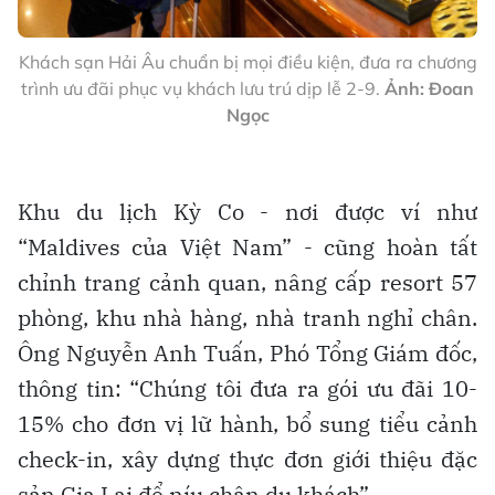
Khách sạn Hải Âu chuẩn bị mọi điều kiện, đưa ra chương
trình ưu đãi phục vụ khách lưu trú dịp lễ 2-9.
Ảnh: Đoan
Ngọc
Khu du lịch Kỳ Co - nơi được ví như
“Maldives của Việt Nam” - cũng hoàn tất
chỉnh trang cảnh quan, nâng cấp resort 57
phòng, khu nhà hàng, nhà tranh nghỉ chân.
Ông Nguyễn Anh Tuấn, Phó Tổng Giám đốc,
thông tin: “Chúng tôi đưa ra gói ưu đãi 10-
15% cho đơn vị lữ hành, bổ sung tiểu cảnh
check-in, xây dựng thực đơn giới thiệu đặc
sản Gia Lai để níu chân du khách”.