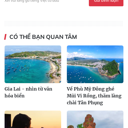
Gửi bình luận
Xin vui lòng gõ tiếng Việt có dấu
CÓ THỂ BẠN QUAN TÂM
Gia Lai - nhìn từ văn
Về Phù Mỹ Đông ghé
hóa biển
Mũi Vi Rồng, thăm làng
chài Tân Phụng