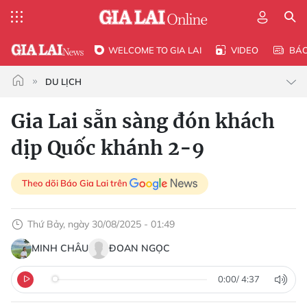
WELCOME TO GIA LAI
VIDEO
BÁ
DU LỊCH
Gia Lai sẵn sàng đón khách
dịp Quốc khánh 2-9
Theo dõi Báo Gia Lai trên
Thứ Bảy, ngày 30/08/2025 - 01:49
MINH CHÂU
ĐOAN NGỌC
0:00
/
4:37