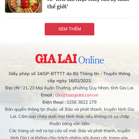
thế giới'
XEM THÊM
Giấy phép số 24/GP-BTTTT do Bộ Thông tin - Truyền thông
cấp ngày 16/01/2023.
Địa chỉ :
21-23 Mai Xuân Thưởng, phường Quy Nhơn, tỉnh Gia Lai.
Email :
Glo@baogialai.com.vn
Điện thoại :
0256 3822 279
Bản quyền thông tin thuộc về Báo và phát thanh, truyền hình Gia
Lai. Cấm sao chép dưới mọi hình thức nếu không có sự chấp
thuận bằng văn bản.
Các trang sẽ mở ra tại cửa sổ mới. Báo và phát thanh, truyền
hình Gia Lai không chịu trách nhiệm nội dung các trang này.