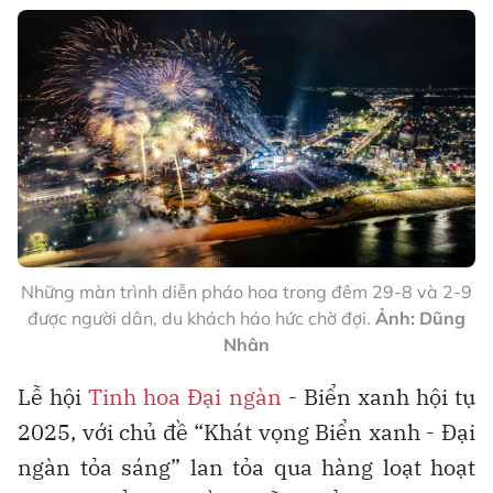
Những màn trình diễn pháo hoa trong đêm 29-8 và 2-9
được người dân, du khách háo hức chờ đợi.
Ảnh: Dũng
Nhân
Lễ hội
Tinh hoa Đại ngàn
- Biển xanh hội tụ
2025, với chủ đề “Khát vọng Biển xanh - Đại
ngàn tỏa sáng” lan tỏa qua hàng loạt hoạt