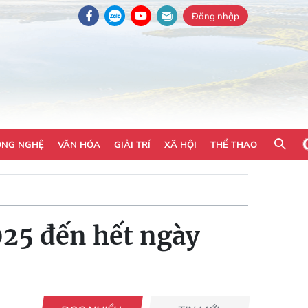
Đăng nhập
ÔNG NGHỆ
VĂN HÓA
GIẢI TRÍ
XÃ HỘI
THỂ THAO
025 đến hết ngày