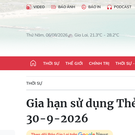
VIDEO
BÁO ẢNH
BÁO IN
PODCAST
Gia Lai, 21.3°C - 28.2°C
Thứ Năm, 06/08/2026
THỜI SỰ
THẾ GIỚI
CHÍNH TRỊ
THỜI SỰ 
THỜI SỰ
Gia hạn sử dụng Th
30-9-2026
Theo dõi Báo Gia Lai trên