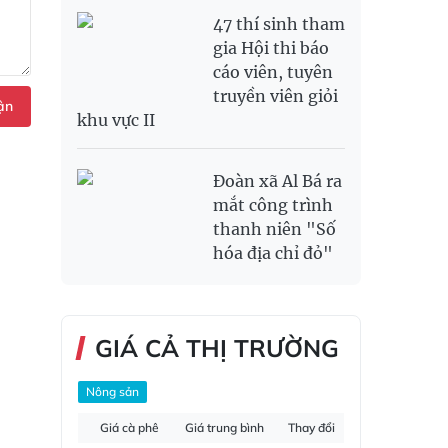
47 thí sinh tham
gia Hội thi báo
cáo viên, tuyên
truyền viên giỏi
ận
khu vực II
Đoàn xã Al Bá ra
mắt công trình
thanh niên "Số
hóa địa chỉ đỏ"
GIÁ CẢ THỊ TRƯỜNG
Nông sản
Giá cà phê
Giá trung bình
Thay đổi