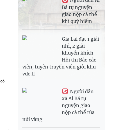
Người dân Al
Bá tự nguyện
giao nộp cá thể
khỉ quý hiếm
Gia Lai đạt 1 giải
nhì, 2 giải
khuyến khích
Hội thi Báo cáo
viên, tuyên truyền viên giỏi khu
vực II
 có
Người dân
xã Al Bá tự
nguyện giao
nộp cá thể rùa
núi vàng