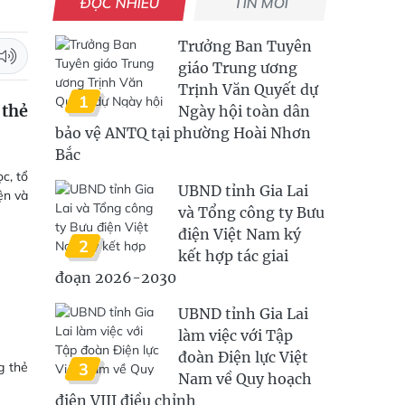
ĐỌC NHIỀU
TIN MỚI
Trưởng Ban Tuyên
giáo Trung ương
Trịnh Văn Quyết dự
1
 thẻ
Ngày hội toàn dân
bảo vệ ANTQ tại phường Hoài Nhơn
Bắc
c, tổ
UBND tỉnh Gia Lai
ện và
và Tổng công ty Bưu
điện Việt Nam ký
2
kết hợp tác giai
đoạn 2026-2030
UBND tỉnh Gia Lai
làm việc với Tập
đoàn Điện lực Việt
g thẻ
3
Nam về Quy hoạch
điện VIII điều chỉnh