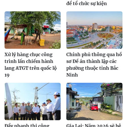
để tổ chức sự kiện
Xử lý hàng chục công
Chính phủ thông qua hồ
trình lấn chiếm hành
sơ Đề án thành lập các
lang ATGT trên quốc lộ
phường thuộc tỉnh Bắc
19
Ninh
Đẩy nhanh thi công
Gia Lai: Năm 2026 sẽ bê