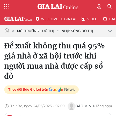
WELCOME TO GIA LAI
VIDEO
BÁ
MÔI TRƯỜNG - ĐÔ THỊ
NHỊP SỐNG ĐÔ THỊ
Đề xuất không thu quá 95%
giá nhà ở xã hội trước khi
người mua nhà được cấp sổ
đỏ
Theo dõi Báo Gia Lai trên
Thứ Ba, ngày 24/06/2025 - 02:00
BẢO MINH
(Tổng hợp)