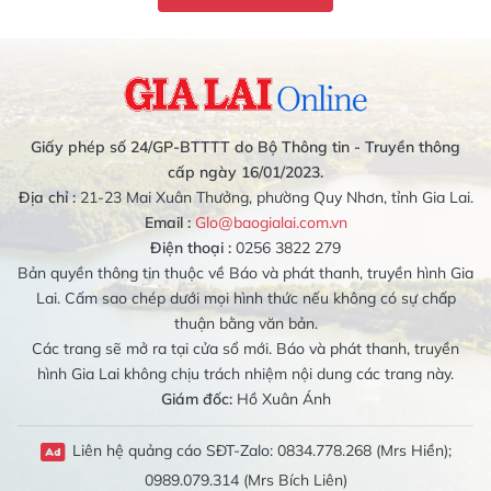
Giấy phép số 24/GP-BTTTT do Bộ Thông tin - Truyền thông
cấp ngày 16/01/2023.
Địa chỉ :
21-23 Mai Xuân Thưởng, phường Quy Nhơn, tỉnh Gia Lai.
Email :
Glo@baogialai.com.vn
Điện thoại :
0256 3822 279
Bản quyền thông tin thuộc về Báo và phát thanh, truyền hình Gia
Lai. Cấm sao chép dưới mọi hình thức nếu không có sự chấp
thuận bằng văn bản.
Các trang sẽ mở ra tại cửa sổ mới. Báo và phát thanh, truyền
hình Gia Lai không chịu trách nhiệm nội dung các trang này.
Giám đốc:
Hồ Xuân Ánh
Liên hệ quảng cáo SĐT-Zalo: 0834.778.268 (Mrs Hiền);
0989.079.314 (Mrs Bích Liên)