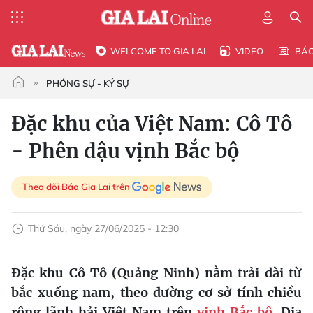
WELCOME TO GIA LAI
VIDEO
BÁ
PHÓNG SỰ - KÝ SỰ
Đặc khu của Việt Nam: Cô Tô
- Phên dậu vịnh Bắc bộ
Theo dõi Báo Gia Lai trên
Thứ Sáu, ngày 27/06/2025 - 12:30
Đặc khu Cô Tô (Quảng Ninh) nằm trải dài từ
bắc xuống nam, theo đường cơ sở tính chiều
rộng lãnh hải Việt Nam trên
vịnh Bắc bộ
. Địa