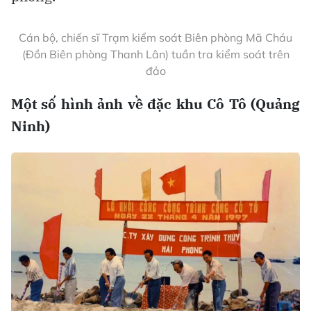
năm ngày Chủ tịch Hồ Chí Minh ra thăm đảo Cô Tô
(9.5.1961 - 9.5.2025)
Có những thời điểm, tàu thăm dò, khảo sát
của Trung Quốc liên tục hoạt động trái phép
trong lãnh hải Việt Nam, giáp nội thủy Cô
Tô, nên các lực lượng chức năng đã phải huy
động nhiều phương tiện để đấu tranh, đẩy
đuổi.
Bên cạnh đó, một số tàu cá Trung Quốc cũng
vào sâu trong vùng biển Cô Tô đánh bắt trái
phép, khiến địa phương phải tập trung xua
đuổi.