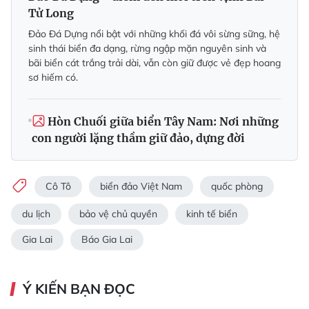
300.000 khách du lịch, tăng gấp 10 lần so
với trước năm 2013.
Dịp nghỉ lễ 30.4 - 1.5.2025, huyện đảo Cô Tô
đã đón hơn 20.000 lượt du khách (tăng gần
25% so với cùng kỳ năm trước), khẳng định
vị thế của Cô Tô là một trong những điểm
đến biển đảo lý tưởng tại miền Bắc.
Theo Mai Thanh Hải - Ngô Trần Hải An
(TNO)
Xem link nguồn
Đánh giá bài viết