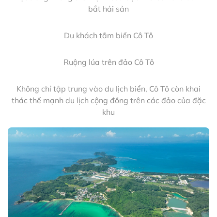
Chào cờ Tổ quốc trên đảo Trần, Cô Tô, tháng 5.2025
Hòn Bồ Cát thuộc thôn đảo Trần, Cô Tô
Cô Tô - phố kề bên biển
Xe điện đón khách ở cảng Cô Tô