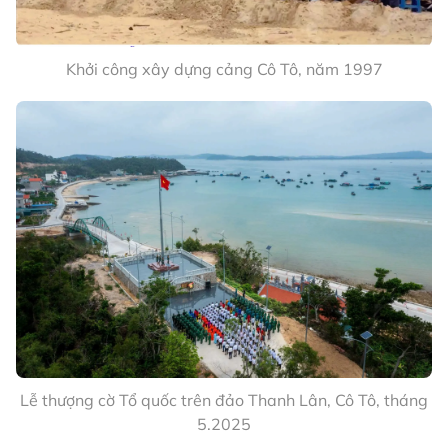
Hiện tại, trên vùng biển Cô Tô, luôn duy trì
các tàu trực bảo vệ chủ quyền của cảnh sát
biển, kiểm ngư, hải quân và bộ đội biên
phòng.
Cán bộ, chiến sĩ Trạm kiểm soát Biên phòng Mã Cháu