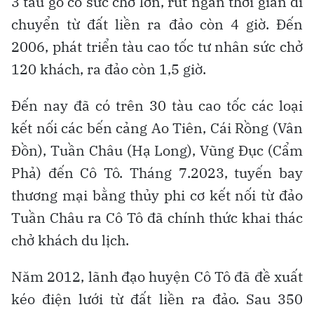
Toàn cảnh đảo Cô Tô, nhìn từ hướng đông
Nụ cười miền biển
Thu mua hải sản trên đảo Cô Tô
Những người già trên đảo Cô Tô
Trẻ em trên đảo Cô Tô
Đầu năm 1954, chính quyền 2 xã Thanh
Lân, Cô Tô thuộc huyện Móng Cái. Ngày
16.7.1964, cả 2 xã được sáp nhập vào huyện
Cẩm Phả.