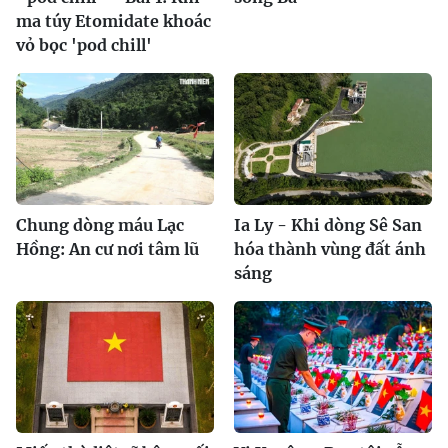
sinh thái biển đa dạng, rừng ngập mặn nguyên sinh và
bãi biển cát trắng trải dài, vẫn còn giữ được vẻ đẹp hoang
sơ hiếm có.
Hòn Chuối giữa biển Tây Nam: Nơi những
con người lặng thầm giữ đảo, dựng đời
Cô Tô
biển đảo Việt Nam
quốc phòng
du lịch
bảo vệ chủ quyền
kinh tế biển
Gia Lai
Báo Gia Lai
Ý KIẾN BẠN ĐỌC