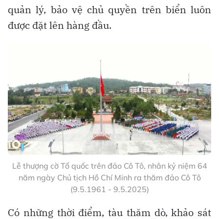
vùng biển Bắc bộ, bằng khí tài hiện đại…
Cán bộ, chiến sĩ trạm ra đa 480 (Trung đoàn 151, Vùng
1 Hải quân) bên cột cờ đảo Trần
Do đặc khu Cô Tô có gần 50 đảo lớn nhỏ (3
đảo lớn: đảo Cô Tô, đảo Thanh Lân và đảo