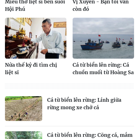
Gửi bình luận
Xin vui lòng gõ tiếng Việt có dấu
CÓ THỂ BẠN QUAN TÂM
Cạm bẫy ma túy mới
Những dấu vết bí ẩn ven
“pod chill” - Bài 1: Khi
sông Ba
ma túy Etomidate khoác
vỏ bọc 'pod chill'