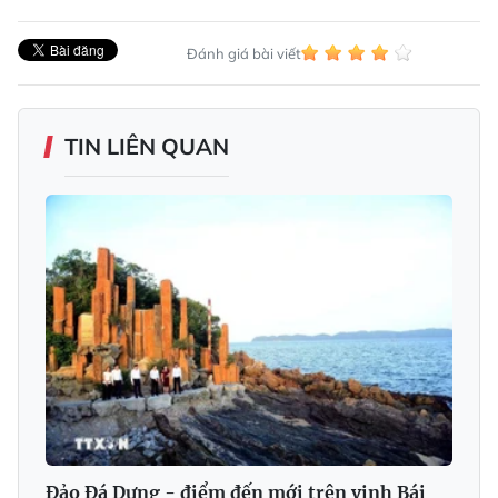
tiên trong cả nước (kinh phí hơn 1.100 tỉ
đồng), đã chính thức hoàn tất trong niềm
vui của người dân Cô Tô.
Sự kiện đóng điện lưới quốc gia ra đảo Cô Tô
Lớn (16.10.2013), đảo Thanh Lân
(31.12.2013), đảo Trần (2.9.2020) cùng việc
đầu tư xây dựng đồng bộ các công trình
lưỡng dụng, đã làm thay đổi toàn diện Cô Tô.
Sau hơn 31 năm thành lập, từ 1 huyện nông,
ngư nghiệp đã chuyển dịch mạnh mẽ sang
dịch vụ. Du lịch trở thành ngành kinh tế mũi
nhọn, chiếm gần 70% cơ cấu kinh tế. Những
năm gần đây, hằng năm Cô Tô đón trên