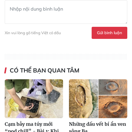
TIN LIÊN QUAN
Đảo Đá Dựng - điểm đến mới trên vịnh Bái
Tử Long
Đảo Đá Dựng nổi bật với những khối đá vôi sừng sững, hệ