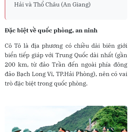
Hải đăng Cô Tô
Sau sáp nhập tỉnh thành, cả nước có
13 đặc khu, đi vào vận hành đơn vị
hành chính mới từ 1.7: Cô Tô, Vân
Đồn (Quảng Ninh), Cát Hải, Bạch
Long Vĩ (TP.Hải Phòng), Cồn Cỏ
(Quảng Trị), Lý Sơn (Quảng Ngãi),