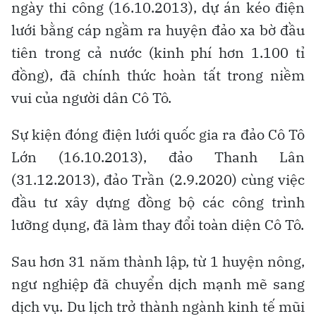
Ngày 9.5.1961, Chủ tịch Hồ Chí Minh đã đến
thăm Cô Tô, sau đó đây là nơi đầu tiên được
dựng tượng Hồ Chủ tịch khi Người còn sống.
Ngày 23.3.1994, Chính phủ tách 2 xã Thanh
Lân, Cô Tô để thành lập huyện Cô Tô. Ngày
24.12.1994 trên đảo Cô Tô Lớn, lễ đón nhận
nghị định được cử hành trọng thể và huyện
đảo Cô Tô chính thức ra đời.
Từ 2001, huyện kêu gọi tư nhân đóng thêm
3 tàu gỗ có sức chở lớn, rút ngắn thời gian di
chuyển từ đất liền ra đảo còn 4 giờ. Đến
2006, phát triển tàu cao tốc tư nhân sức chở