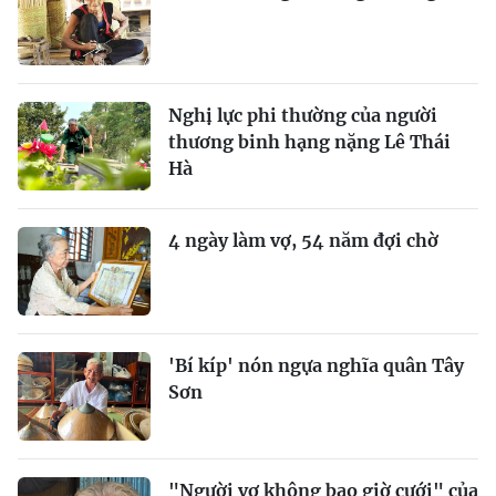
Nửa thế kỷ đi tìm chị
Cá từ biển lên rừng: Cá
liệt sĩ
chuồn muối từ Hoàng Sa
Cá từ biển lên rừng: Lính giữa
rừng mong xe chở cá
Cá từ biển lên rừng: Cõng cá, mắm
lên rừng nuôi thương binh