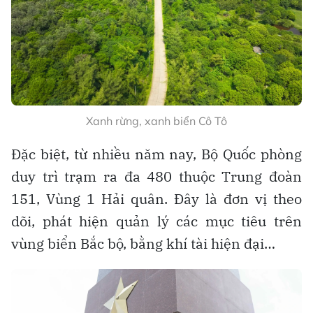
tỉnh An Giang có 5 đồn) ở những vị trí quan
trọng: Đồn biên phòng Cô Tô, Đồn biên
phòng Thanh Lân và đặc biệt là Đồn biên
phòng đảo Trần ở địa bàn được ví như
"Trường Sa của vùng Đông Bắc".
Kè chắn sóng âu tàu đảo Cô Tô
Tại các đảo của đặc khu (đảo Trần, Thanh
Lân, Cô Tô), còn có các tiểu đoàn hỗn hợp
của Lữ đoàn phòng thủ đảo 242 (Quân khu
3) đóng giữ tại những địa bàn trọng yếu, làm
nhiệm vụ bảo vệ, sẵn sàng chiến đấu.