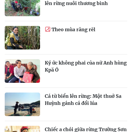
Chung dòng máu Lạc
Ia Ly - Khi dòng Sê San
Hồng: An cư nơi tâm lũ
hóa thành vùng đất ánh
sáng
Miếu thờ liệt sĩ bên suối
Vị Xuyên - Bạn tôi vẫn
Hội Phú
còn đó