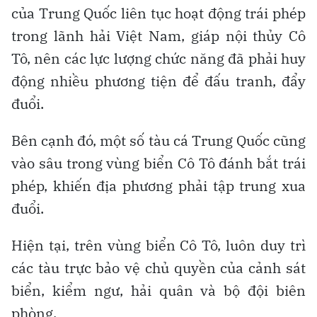
Trần), gần ngư trường khai thác hải sản lớn
của cả nước và cách đường hàng hải quốc tế
Hải Phòng - Bắc Hải 30 km, nên nhiệm vụ
quản lý, bảo vệ chủ quyền trên biển luôn
được đặt lên hàng đầu.
Lễ thượng cờ Tổ quốc trên đảo Cô Tô, nhân kỷ niệm 64