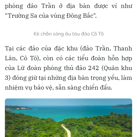
Đại tướng Phan Văn Giang-Ủy viên Bộ Chính trị, Bộ
trưởng Bộ Quốc phòng ra thăm, làm việc tại đảo Trần
(Cô Tô), tháng 6-2024
Đến nay, đặc khu Cô Tô có 3 đồn biên phòng
đóng quân (chỉ sau đặc khu Phú Quốc của