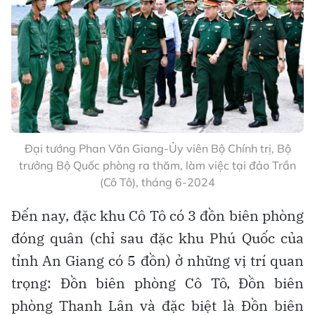
Hoàng Sa (TP.Đà Nẵng), Trường Sa
(Khánh Hòa), Phú Quý (Lâm Đồng),
Côn Đảo (TP.HCM), Phú Quốc, Kiên
Hải và Thổ Châu (An Giang)
Đặc biệt về quốc phòng, an ninh
Cô Tô là địa phương có chiều dài biên giới
biển tiếp giáp với Trung Quốc dài nhất (gần
200 km, từ đảo Trần đến ngoài phía đông
đảo Bạch Long Vĩ, TP.Hải Phòng), nên có vai
trò đặc biệt trong quốc phòng.