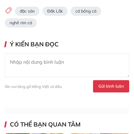
đặc sản
Đắk Lắk
cá bống cá
nghề rim cá
Ý KIẾN BẠN ĐỌC
Gửi bình luận
Xin vui lòng gõ tiếng Việt có dấu
CÓ THỂ BẠN QUAN TÂM