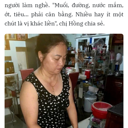
người làm nghề. "Muối, đường, nước mắm,
ớt, tiêu… phải cân bằng. Nhiều hay ít một
chút là vị khác liền", chị Hồng chia sẻ.