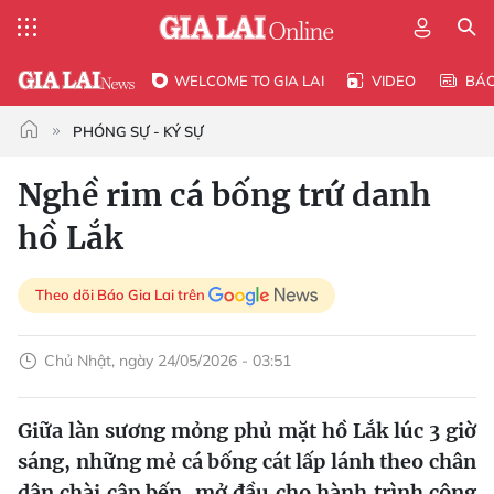
WELCOME TO GIA LAI
VIDEO
BÁ
PHÓNG SỰ - KÝ SỰ
Nghề rim cá bống trứ danh
hồ Lắk
Theo dõi Báo Gia Lai trên
Chủ Nhật, ngày 24/05/2026 - 03:51
Giữa làn sương mỏng phủ mặt hồ Lắk lúc 3 giờ
sáng, những mẻ cá bống cát lấp lánh theo chân
dân chài cập bến, mở đầu cho hành trình công