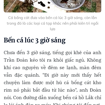
Cá bống cát đưa vào bến cá lúc 3 giờ sáng, còn lẫn
trong đó là các loại cá tạp khác nên phải kiên trì ngồi
lựa
Bến cá lúc 3 giờ sáng
Chưa đến 3 giờ sáng, tiếng gọi khẽ của anh
Trần Đoàn kéo tôi ra khỏi giấc ngủ. Không
khí cao nguyên về đêm se lạnh, màn đêm
vẫn đặc quánh. "Đi giờ này mới thấy hết
chuyện làm được một hũ cá bống cát kho
rim nó phải bắt đầu từ lúc nào", anh Đoàn
nói. Con đường dẫn xuống bến cá hồ Lắk chỉ
le lói ánh đèn xe máy. Khi chúng tôi đến nơi,