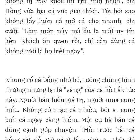
không bị trầy xước thì rim mới ngon", chị
Hồng vừa lựa cá vừa giải thích. Tôi hỏi sao
không lấy luôn cả mớ cá cho nhanh, chị
cười: "Làm món này mà ẩu là mất uy tín
liền. Khách ăn quen rồi, chỉ cần dùng cá
không tươi là họ biết ngay".
Những rổ cá bống nhỏ bé, tưởng chừng bình
thường nhưng lại là "vàng" của cả hồ Lắk lúc
này. Người bán hiểu giá trị, người mua cũng
hiểu. Không có mặc cả nhiều, bởi ai cũng
biết cá ngày càng hiếm. Một cụ bà bán cá
đứng cạnh góp chuyện: "Hồi trước bắt cá
bống rất dễ, giờ cá ít lắm chú ơi. Thôi thì