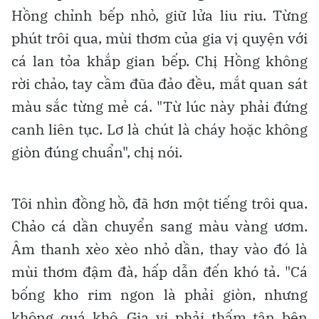
Hồng chỉnh bếp nhỏ, giữ lửa liu riu. Từng
phút trôi qua, mùi thơm của gia vị quyện với
cá lan tỏa khắp gian bếp. Chị Hồng không
rời chảo, tay cầm đũa đảo đều, mắt quan sát
màu sắc từng mẻ cá. "Từ lúc này phải đứng
canh liên tục. Lơ là chút là cháy hoặc không
giòn đúng chuẩn", chị nói.
Tôi nhìn đồng hồ, đã hơn một tiếng trôi qua.
Chảo cá dần chuyển sang màu vàng ươm.
Âm thanh xèo xèo nhỏ dần, thay vào đó là
mùi thơm đậm đà, hấp dẫn đến khó tả. "Cá
bống kho rim ngon là phải giòn, nhưng
không quá khô. Gia vị phải thấm tận bên