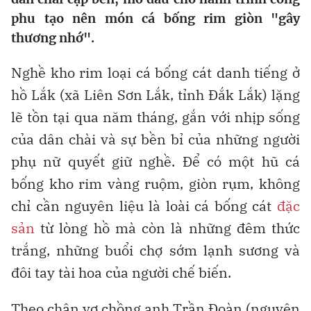
phu tạo nên món cá bống rim giòn "gây
thương nhớ".
Nghề kho rim loại cá bống cát danh tiếng ở
hồ Lắk (xã Liên Sơn Lắk, tỉnh Đắk Lắk) lặng
lẽ tồn tại qua năm tháng, gắn với nhịp sống
của dân chài và sự bền bỉ của những người
phụ nữ quyết giữ nghề. Để có một hũ cá
bống kho rim vàng ruộm, giòn rụm, không
chỉ cần nguyên liệu là loài cá bống cát
đặc
sản
từ lòng hồ mà còn là những đêm thức
trắng, những buổi chợ sớm lạnh sương và
đôi tay tài hoa của người chế biến.
Theo chân vợ chồng anh Trần Đoàn (nguyên