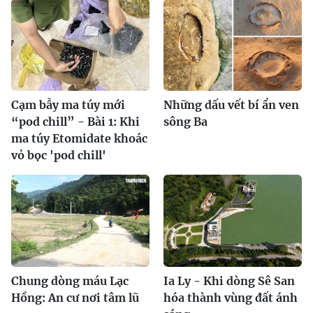
Cạm bẫy ma túy mới
Những dấu vết bí ẩn ven
“pod chill” - Bài 1: Khi
sông Ba
ma túy Etomidate khoác
vỏ bọc 'pod chill'
Chung dòng máu Lạc
Ia Ly - Khi dòng Sê San
Hồng: An cư nơi tâm lũ
hóa thành vùng đất ánh