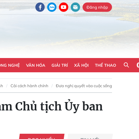
Đăng nhập
ÔNG NGHỆ
VĂN HÓA
GIẢI TRÍ
XÃ HỘI
THỂ THAO
nh
Cải cách hành chính
Đưa nghị quyết vào cuộc sống
àm Chủ tịch Ủy ban