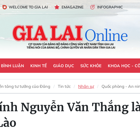
WELCOME TO GIA LAI
EMAGAZINE
INFOGRAPHIC
- BÌNH LUẬN
KINH TẾ
GIÁO DỤC
SỨC KHỎE
KHOA HỌC - C
ền tảng tư tưởng của Đảng
Tin tức
Nhân sự
Quốc phòng - An ni
hính Nguyễn Văn Thắng l
Lào