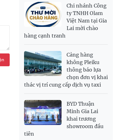
NOK
2,697.17
2,811.55
Chi nhánh Công
PNJ
138,500,000
142,200,000
RUB
304.3
336.84
ty TNHH Olam
Việt Nam tại Gia
SAR
6,945.42
7,244.36
Lai mời chào
SEK
2,702.79
2,817.41
hàng cạnh tranh
SGD
19,916.94
20,118.12
20,804.08
THB
698.84
776.49
809.42
Cảng hàng
USD
26,000
26,030
26,410
ận
không Pleiku
thông báo lựa
chọn đơn vị khai
thác vị trí cung cấp dịch vụ taxi
BYD Thuận
Minh Gia Lai
khai trương
showroom đầu
tiên