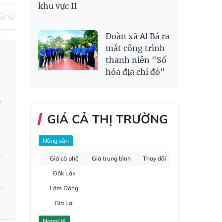
khu vực II
Đoàn xã Al Bá ra
mắt công trình
thanh niên "Số
hóa địa chỉ đỏ"
D
GIÁ CẢ THỊ TRƯỜNG
Nông sản
Giá cà phê
Giá trung bình
Thay đổi
Đắk Lắk
Lâm Đồng
Gia Lai
Đắk Nông
Ngoại tệ