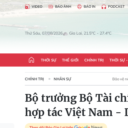
VIDEO
BÁO ẢNH
BÁO IN
PODCAST
Gia Lai, 21.5°C - 27.4°C
Thứ Sáu, 07/08/2026
THỜI SỰ
THẾ GIỚI
CHÍNH TRỊ
THỜI SỰ 
CHÍNH TRỊ
NHÂN SỰ
Bảo vệ n
Bộ trưởng Bộ Tài c
hợp tác Việt Nam - 
Theo dõi Báo Gia Lai trên