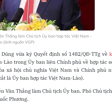
ăn Thắng làm Chủ tịch Ủy ban hợp tác Việt Nam -
o (ảnh nguồn VGP)
í Dũng vừa ký Quyết định số 1482/QĐ-TTg về
k
-Lào trong Ủy ban liên Chính phủ về hợp tác 
òa xã hội chủ nghĩa Việt Nam và Chính phủ n
ắt là Ủy ban hợp tác Việt Nam-Lào).
ễn Văn Thắng làm Chủ tịch Ủy ban. Phó Chủ tịc
Quốc Phương.