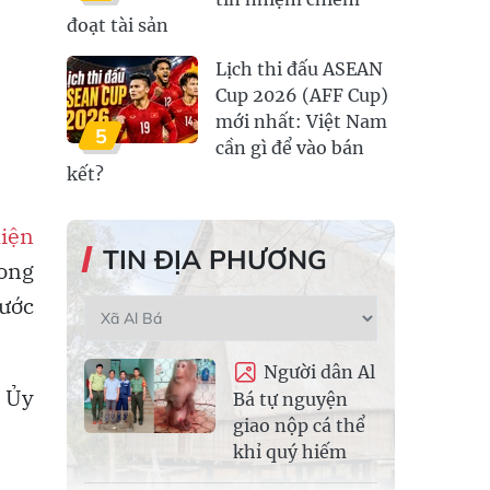
đoạt tài sản
Lịch thi đấu ASEAN
Cup 2026 (AFF Cup)
mới nhất: Việt Nam
5
cần gì để vào bán
kết?
iện
TIN ĐỊA PHƯƠNG
song
ước
Người dân Al
h Ủy
Bá tự nguyện
giao nộp cá thể
khỉ quý hiếm