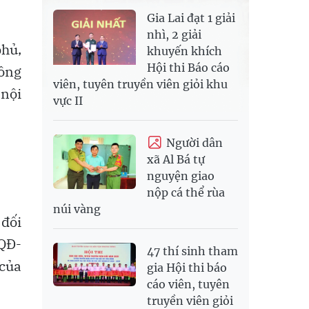
Gia Lai đạt 1 giải
nhì, 2 giải
phủ,
khuyến khích
Hội thi Báo cáo
ông
viên, tuyên truyền viên giỏi khu
 nội
vực II
Người dân
xã Al Bá tự
nguyện giao
nộp cá thể rùa
núi vàng
 đối
/QĐ-
47 thí sinh tham
 của
gia Hội thi báo
cáo viên, tuyên
truyền viên giỏi