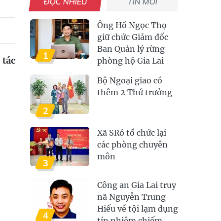
ĐỌC NHIỀU
TIN MỚI
Ông Hồ Ngọc Thọ
giữ chức Giám đốc
Ban Quản lý rừng
1
 tác
phòng hộ Gia Lai
Bộ Ngoại giao có
thêm 2 Thứ trưởng
2
Xã SRó tổ chức lại
các phòng chuyên
môn
3
Công an Gia Lai truy
nã Nguyễn Trung
Hiếu về tội lạm dụng
4
tín nhiệm chiếm