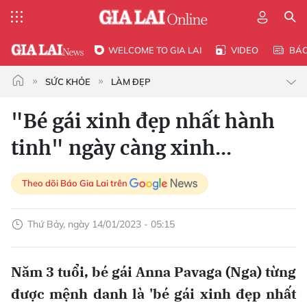
WELCOME TO GIA LAI
VIDEO
BÁ
SỨC KHỎE
LÀM ĐẸP
"Bé gái xinh đẹp nhất hành
tinh" ngày càng xinh...
Theo dõi Báo Gia Lai trên
Thứ Bảy, ngày 14/01/2023 - 05:15
Năm 3 tuổi, bé gái Anna Pavaga (Nga) từng
được mệnh danh là 'bé gái xinh đẹp nhất