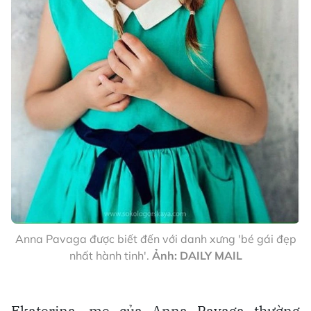
Anna Pavaga được biết đến với danh xưng 'bé gái đẹp
nhất hành tinh'.
Ảnh: DAILY MAIL
Ekaterina, mẹ của Anna Pavaga thường