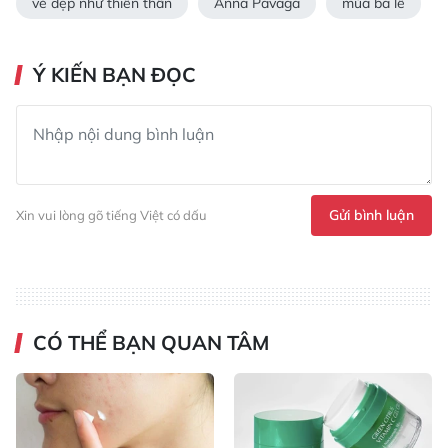
vẻ đẹp như thiên thần
Anna Pavaga
múa ba lê
Ý KIẾN BẠN ĐỌC
Gửi bình luận
Xin vui lòng gõ tiếng Việt có dấu
CÓ THỂ BẠN QUAN TÂM