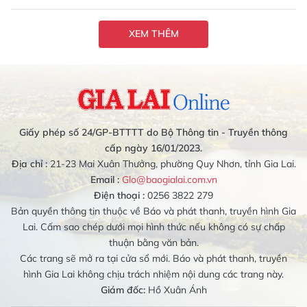
XEM THÊM
Giấy phép số 24/GP-BTTTT do Bộ Thông tin - Truyền thông
cấp ngày 16/01/2023.
Địa chỉ :
21-23 Mai Xuân Thưởng, phường Quy Nhơn, tỉnh Gia Lai.
Email :
Glo@baogialai.com.vn
Điện thoại :
0256 3822 279
Bản quyền thông tin thuộc về Báo và phát thanh, truyền hình Gia
Lai. Cấm sao chép dưới mọi hình thức nếu không có sự chấp
thuận bằng văn bản.
Các trang sẽ mở ra tại cửa sổ mới. Báo và phát thanh, truyền
hình Gia Lai không chịu trách nhiệm nội dung các trang này.
Giám đốc:
Hồ Xuân Ánh