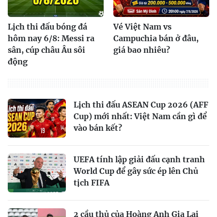
Lịch thi đấu bóng đá
Vé Việt Nam vs
hôm nay 6/8: Messi ra
Campuchia bán ở đâu,
sân, cúp châu Âu sôi
giá bao nhiêu?
động
Lịch thi đấu ASEAN Cup 2026 (AFF
Cup) mới nhất: Việt Nam cần gì để
vào bán kết?
UEFA tính lập giải đấu cạnh tranh
World Cup để gây sức ép lên Chủ
tịch FIFA
2 cầu thủ của Hoàng Anh Gia Lai