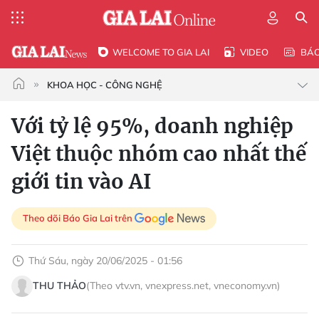
WELCOME TO GIA LAI
VIDEO
BÁ
KHOA HỌC - CÔNG NGHỆ
Với tỷ lệ 95%, doanh nghiệp
Việt thuộc nhóm cao nhất thế
giới tin vào AI
Theo dõi Báo Gia Lai trên
Thứ Sáu, ngày 20/06/2025 - 01:56
THU THẢO
(Theo vtv.vn, vnexpress.net, vneconomy.vn)