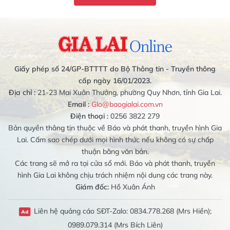
Giấy phép số 24/GP-BTTTT do Bộ Thông tin - Truyền thông
cấp ngày 16/01/2023.
Địa chỉ :
21-23 Mai Xuân Thưởng, phường Quy Nhơn, tỉnh Gia Lai.
Email :
Glo@baogialai.com.vn
Điện thoại :
0256 3822 279
Bản quyền thông tin thuộc về Báo và phát thanh, truyền hình Gia
Lai. Cấm sao chép dưới mọi hình thức nếu không có sự chấp
thuận bằng văn bản.
Các trang sẽ mở ra tại cửa sổ mới. Báo và phát thanh, truyền
hình Gia Lai không chịu trách nhiệm nội dung các trang này.
Giám đốc:
Hồ Xuân Ánh
Liên hệ quảng cáo SĐT-Zalo: 0834.778.268 (Mrs Hiền);
0989.079.314 (Mrs Bích Liên)