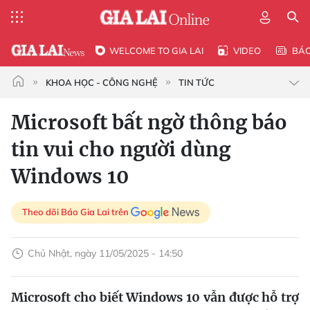
WELCOME TO GIA LAI
VIDEO
BÁ
KHOA HỌC - CÔNG NGHỆ
TIN TỨC
Microsoft bất ngờ thông báo
tin vui cho người dùng
Windows 10
Theo dõi Báo Gia Lai trên
Chủ Nhật, ngày 11/05/2025 - 14:50
Microsoft cho biết Windows 10 vẫn được hỗ trợ