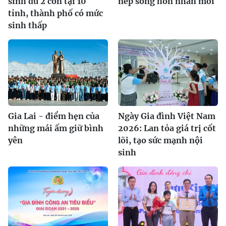
sinh đủ 2 con tại 10
nếp sống hôn nhân mới
tỉnh, thành phố có mức
sinh thấp
Gia Lai - điểm hẹn của
Ngày Gia đình Việt Nam
những mái ấm giữ bình
2026: Lan tỏa giá trị cốt
yên
lõi, tạo sức mạnh nội
sinh