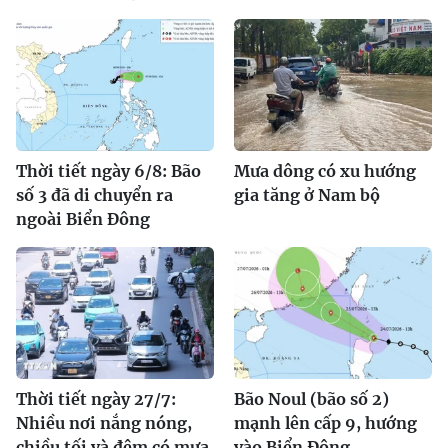
Thời tiết ngày 6/8: Bão
Mưa dông có xu hướng
số 3 đã di chuyển ra
gia tăng ở Nam bộ
ngoài Biển Đông
Thời tiết ngày 27/7:
Bão Noul (bão số 2)
Nhiều nơi nắng nóng,
mạnh lên cấp 9, hướng
chiều tối và đêm có mưa
vào Biển Đông