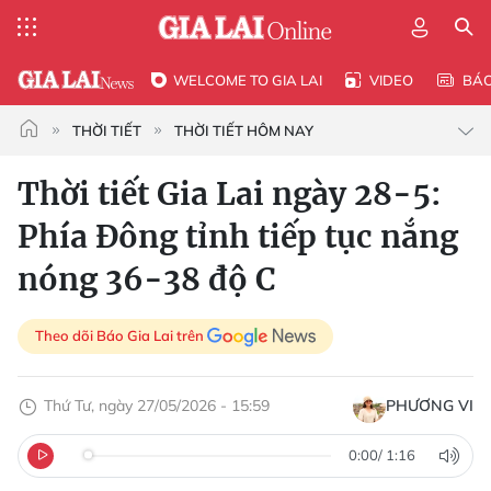
WELCOME TO GIA LAI
VIDEO
BÁ
THỜI TIẾT
THỜI TIẾT HÔM NAY
Thời tiết Gia Lai ngày 28-5:
Phía Đông tỉnh tiếp tục nắng
nóng 36-38 độ C
Theo dõi Báo Gia Lai trên
Thứ Tư, ngày 27/05/2026 - 15:59
PHƯƠNG VI
0:00
/
1:16