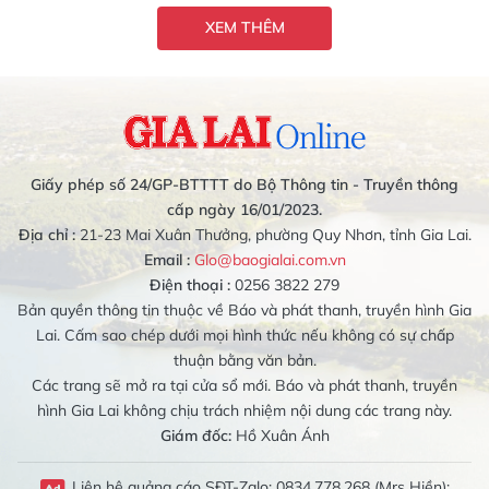
XEM THÊM
Giấy phép số 24/GP-BTTTT do Bộ Thông tin - Truyền thông
cấp ngày 16/01/2023.
Địa chỉ :
21-23 Mai Xuân Thưởng, phường Quy Nhơn, tỉnh Gia Lai.
Email :
Glo@baogialai.com.vn
Điện thoại :
0256 3822 279
Bản quyền thông tin thuộc về Báo và phát thanh, truyền hình Gia
Lai. Cấm sao chép dưới mọi hình thức nếu không có sự chấp
thuận bằng văn bản.
Các trang sẽ mở ra tại cửa sổ mới. Báo và phát thanh, truyền
hình Gia Lai không chịu trách nhiệm nội dung các trang này.
Giám đốc:
Hồ Xuân Ánh
Liên hệ quảng cáo SĐT-Zalo: 0834.778.268 (Mrs Hiền);