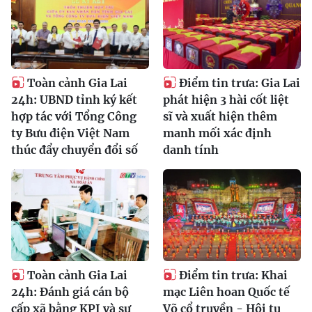
Toàn cảnh Gia Lai
Điểm tin trưa: Gia Lai
24h: UBND tỉnh ký kết
phát hiện 3 hài cốt liệt
hợp tác với Tổng Công
sĩ và xuất hiện thêm
ty Bưu điện Việt Nam
manh mối xác định
thúc đẩy chuyển đổi số
danh tính
Toàn cảnh Gia Lai
Điểm tin trưa: Khai
24h: Đánh giá cán bộ
mạc Liên hoan Quốc tế
cấp xã bằng KPI và sự
Võ cổ truyền - Hội tụ