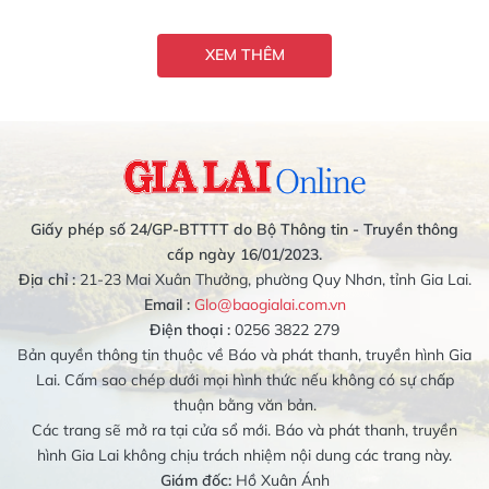
XEM THÊM
Giấy phép số 24/GP-BTTTT do Bộ Thông tin - Truyền thông
cấp ngày 16/01/2023.
Địa chỉ :
21-23 Mai Xuân Thưởng, phường Quy Nhơn, tỉnh Gia Lai.
Email :
Glo@baogialai.com.vn
Điện thoại :
0256 3822 279
Bản quyền thông tin thuộc về Báo và phát thanh, truyền hình Gia
Lai. Cấm sao chép dưới mọi hình thức nếu không có sự chấp
thuận bằng văn bản.
Các trang sẽ mở ra tại cửa sổ mới. Báo và phát thanh, truyền
hình Gia Lai không chịu trách nhiệm nội dung các trang này.
Giám đốc:
Hồ Xuân Ánh