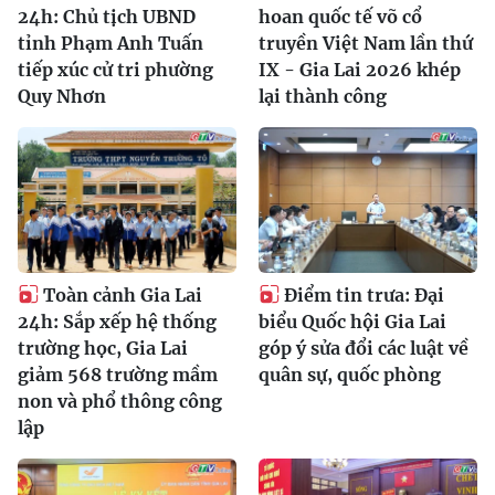
24h: Chủ tịch UBND
hoan quốc tế võ cổ
tỉnh Phạm Anh Tuấn
truyền Việt Nam lần thứ
tiếp xúc cử tri phường
IX - Gia Lai 2026 khép
Quy Nhơn
lại thành công
Toàn cảnh Gia Lai
Điểm tin trưa: Đại
24h: Sắp xếp hệ thống
biểu Quốc hội Gia Lai
trường học, Gia Lai
góp ý sửa đổi các luật về
giảm 568 trường mầm
quân sự, quốc phòng
non và phổ thông công
lập