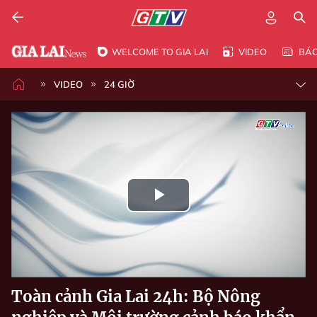
WELCOME TO GIA LAI
VIDEO
BÁ
VIDEO
24 GIỜ
Play
Video
Toàn cảnh Gia Lai 24h: Bộ Nông