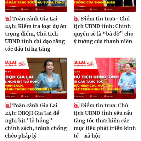
Toàn cảnh Gia Lai
Điểm tin trưa- Chủ
24h: Kiểm tra loạt dự án
tịch UBND tỉnh: Chính
trọng điểm, Chủ tịch
quyền sẽ là “bà đỡ” cho
UBND tỉnh chỉ đạo tăng
ý tưởng của thanh niên
tốc đầu tư hạ tầng
Toàn cảnh Gia Lai
Điểm tin trưa: Chủ
24h: ĐBQH Gia Lai đề
tịch UBND tỉnh yêu cầu
nghị bịt "lỗ hổng"
tăng tốc thực hiện các
chính sách, tránh chồng
mục tiêu phát triển kinh
chéo pháp lý
tế - xã hội