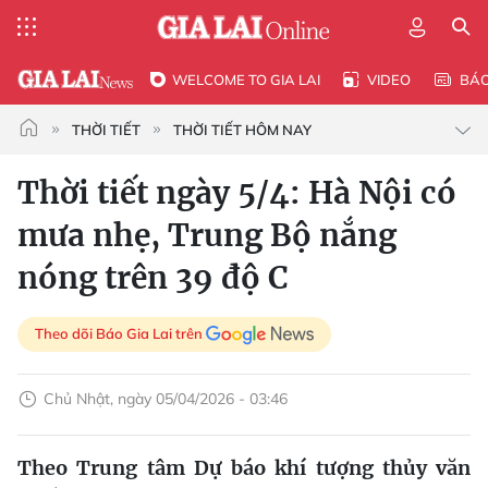
WELCOME TO GIA LAI
VIDEO
BÁ
THỜI TIẾT
THỜI TIẾT HÔM NAY
Thời tiết ngày 5/4: Hà Nội có
mưa nhẹ, Trung Bộ nắng
nóng trên 39 độ C
Theo dõi Báo Gia Lai trên
Chủ Nhật, ngày 05/04/2026 - 03:46
Theo Trung tâm Dự báo khí tượng thủy văn