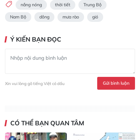
nắng nóng
thời tiết
Trung Bộ
Nam Bộ
dông
mưa rào
gió
Ý KIẾN BẠN ĐỌC
Gửi bình luận
Xin vui lòng gõ tiếng Việt có dấu
CÓ THỂ BẠN QUAN TÂM