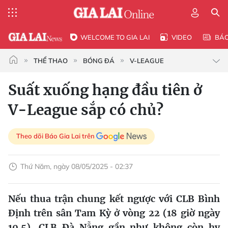
WELCOME TO GIA LAI
VIDEO
BÁ
THỂ THAO
BÓNG ĐÁ
V-LEAGUE
Suất xuống hạng đầu tiên ở
V-League sắp có chủ?
Theo dõi Báo Gia Lai trên
Thứ Năm, ngày 08/05/2025 - 02:37
Nếu thua trận chung kết ngược với CLB Bình
Định trên sân Tam Kỳ ở vòng 22 (18 giờ ngày
10.5), CLB Đà Nẵng gần như không còn hy