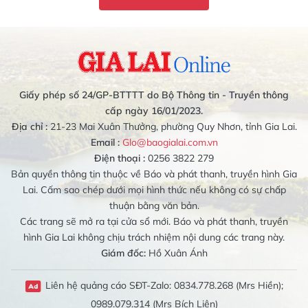
Giấy phép số 24/GP-BTTTT do Bộ Thông tin - Truyền thông
cấp ngày 16/01/2023.
Địa chỉ :
21-23 Mai Xuân Thưởng, phường Quy Nhơn, tỉnh Gia Lai.
Email :
Glo@baogialai.com.vn
Điện thoại :
0256 3822 279
Bản quyền thông tin thuộc về Báo và phát thanh, truyền hình Gia
Lai. Cấm sao chép dưới mọi hình thức nếu không có sự chấp
thuận bằng văn bản.
Các trang sẽ mở ra tại cửa sổ mới. Báo và phát thanh, truyền
hình Gia Lai không chịu trách nhiệm nội dung các trang này.
Giám đốc:
Hồ Xuân Ánh
Liên hệ quảng cáo SĐT-Zalo: 0834.778.268 (Mrs Hiền);
0989.079.314 (Mrs Bích Liên)