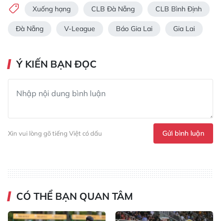
Xuống hạng
CLB Đà Nẵng
CLB Bình Định
Đà Nẵng
V-League
Báo Gia Lai
Gia Lai
Ý KIẾN BẠN ĐỌC
Gửi bình luận
Xin vui lòng gõ tiếng Việt có dấu
CÓ THỂ BẠN QUAN TÂM