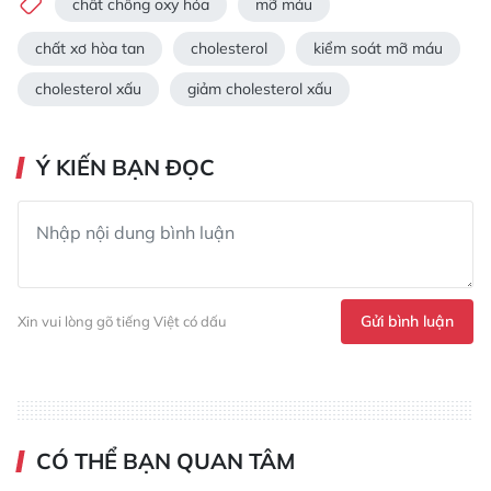
chất chống oxy hóa
mỡ máu
chất xơ hòa tan
cholesterol
kiểm soát mỡ máu
cholesterol xấu
giảm cholesterol xấu
Ý KIẾN BẠN ĐỌC
Gửi bình luận
Xin vui lòng gõ tiếng Việt có dấu
CÓ THỂ BẠN QUAN TÂM