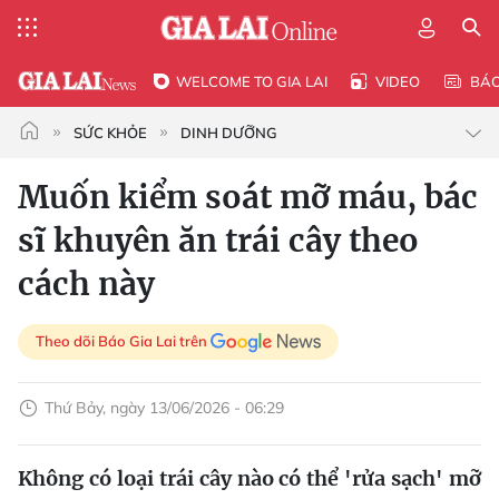
WELCOME TO GIA LAI
VIDEO
BÁ
SỨC KHỎE
DINH DƯỠNG
Muốn kiểm soát mỡ máu, bác
sĩ khuyên ăn trái cây theo
cách này
Theo dõi Báo Gia Lai trên
Thứ Bảy, ngày 13/06/2026 - 06:29
Không có loại trái cây nào có thể 'rửa sạch' mỡ