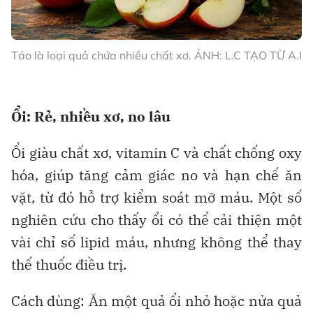
Táo là loại quả chứa nhiều chất xơ. ẢNH: L.C TẠO TỪ A.I
Ổi: Rẻ, nhiều xơ, no lâu
Ổi giàu chất xơ, vitamin C và chất chống oxy
hóa, giúp tăng cảm giác no và hạn chế ăn
vặt, từ đó hỗ trợ kiểm soát mỡ máu. Một số
nghiên cứu cho thấy ổi có thể cải thiện một
vài chỉ số lipid máu, nhưng không thể thay
thế thuốc điều trị.
Cách dùng: Ăn một quả ổi nhỏ hoặc nửa quả