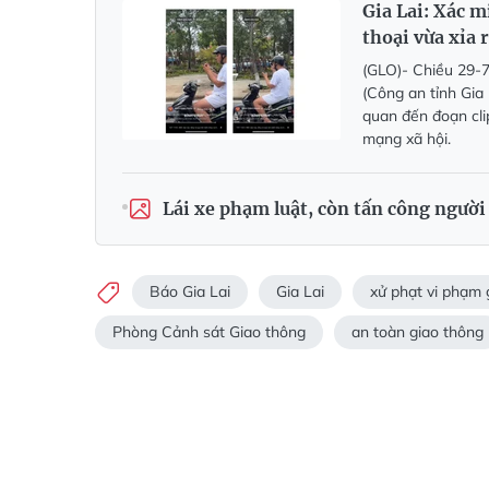
Gia Lai: Xác m
thoại vừa xỉa 
(GLO)- Chiều 29-
(Công an tỉnh Gia 
quan đến đoạn cli
mạng xã hội.
Lái xe phạm luật, còn tấn công người
Báo Gia Lai
Gia Lai
xử phạt vi phạm 
Phòng Cảnh sát Giao thông
an toàn giao thông