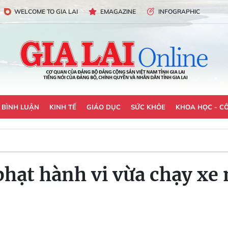
WELCOME TO GIA LAI
EMAGAZINE
INFOGRAPHIC
- BÌNH LUẬN
KINH TẾ
GIÁO DỤC
SỨC KHỎE
KHOA HỌC - C
 phạt hành vi vừa chạy xe