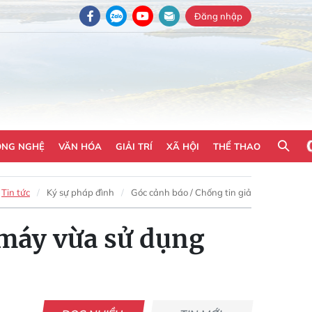
Đăng nhập
ÔNG NGHỆ
VĂN HÓA
GIẢI TRÍ
XÃ HỘI
THỂ THAO
Tin tức
Ký sự pháp đình
Góc cảnh báo / Chống tin giả
 máy vừa sử dụng