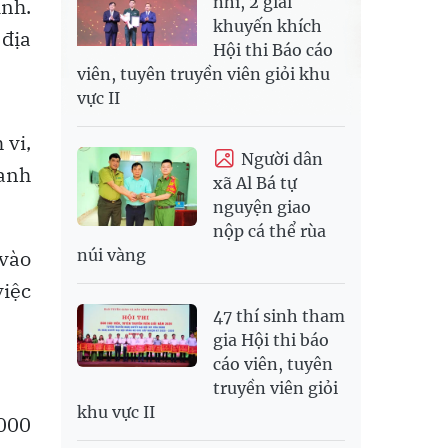
nhì, 2 giải
nh.
khuyến khích
địa
Hội thi Báo cáo
viên, tuyên truyền viên giỏi khu
vực II
 vi,
Người dân
 anh
xã Al Bá tự
nguyện giao
nộp cá thể rùa
 vào
núi vàng
việc
47 thí sinh tham
gia Hội thi báo
cáo viên, tuyên
truyền viên giỏi
khu vực II
.000