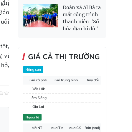
Nghị
Đoàn xã Al Bá ra
giáo
mắt công trình
buổi
thanh niên "Số
hóa địa chỉ đỏ"
tốt,
g vi
GIÁ CẢ THỊ TRƯỜNG
nhở,
Nông sản
Giá cà phê
Giá trung bình
Thay đổi
Đắk Lắk
Lâm Đồng
Gia Lai
Đắk Nông
Ngoại tệ
Hồ tiêu
Mã NT
Mua TM
Mua CK
Bán (vnđ)