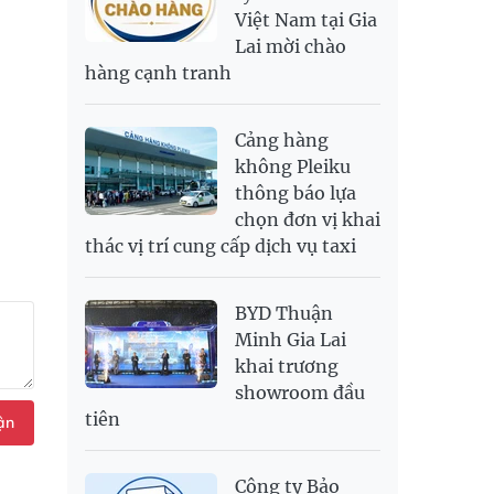
Việt Nam tại Gia
SAR
6,945.42
7,244.36
Lai mời chào
SEK
2,702.79
2,817.41
hàng cạnh tranh
SGD
19,916.94
20,118.12
20,804.08
THB
698.84
776.49
809.42
Cảng hàng
USD
26,000
26,030
26,410
không Pleiku
thông báo lựa
chọn đơn vị khai
thác vị trí cung cấp dịch vụ taxi
BYD Thuận
Minh Gia Lai
khai trương
showroom đầu
tiên
ận
Công ty Bảo