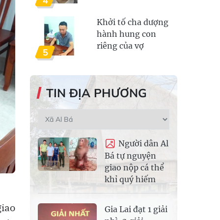
4
Khởi tố cha dượng
hành hung con
riêng của vợ
5
TIN ĐỊA PHƯƠNG
Người dân Al
Bá tự nguyện
giao nộp cá thể
khỉ quý hiếm
giao
Gia Lai đạt 1 giải