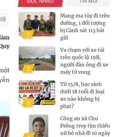
ĐỌC NHIỀU
TIN MỚI
Mang ma túy đi trên
đường, 1 đối tượng
bị Cảnh sát 113 bắt
1
 làm
giữ
 Quy
Va chạm với xe tải
trên quốc lộ 19B,
người đàn ông đi xe
2
 một
máy tử vong
uyễn
Từ 15/8, học sinh
dưới 18 tuổi đi loại
xe nào không bị
3
phạt?
Công an xã Chư
Prông truy tìm thiếu
nữ bỏ nhà đi 10 ngày