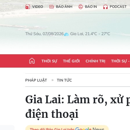
VIDEO
BÁO ẢNH
BÁO IN
PODCAST
Gia Lai, 21.4°C - 27°C
Thứ Sáu, 07/08/2026
THỜI SỰ
THẾ GIỚI
CHÍNH TRỊ
THỜI SỰ 
PHÁP LUẬT
TIN TỨC
Gia Lai: Làm rõ, xử
điện thoại
Theo dõi Báo Gia Lai trên