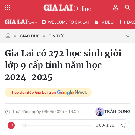
WELCOME TO GIA LAI
VIDEO
BÁ
GIÁO DỤC
TIN TỨC
Gia Lai có 272 học sinh giỏi
lớp 9 cấp tỉnh năm học
2024-2025
Theo dõi Báo Gia Lai trên
Thứ Năm, ngày 08/05/2025 - 13:05
TRẦN DUNG
0:00
/
1:26