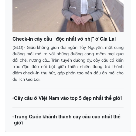
Check-in cây cầu “độc nhất vô nhị” ở Gia Lai
(GLO)- Giữa không gian đại ngàn Tây Nguyên, một cung
đường mới mở ra với những đường cong mềm mại qua
đồi chè, nương cà... Trên tuyến đường ấy, cây cầu có kiến
trúc độc đáo nổi bật giữa thiên nhiên đang trở thành
điểm check-in thu hút, góp phần tạo nên dấu ấn mới cho
du lịch Gia Lai.
Cây cầu ở Việt Nam vào top 5 đẹp nhất thế giới
Trung Quốc khánh thành cây cầu cao nhất thế
giới