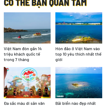
CÓ THỂ BẠN QUAN TÂM
Việt Nam đón gần 14
Hòn đảo ở Việt Nam vào
triệu khách quốc tế
top 10 yêu thích nhất thế
trong 7 tháng
giới
Đa sắc màu di sản văn
Bãi biển nào đẹp nhất