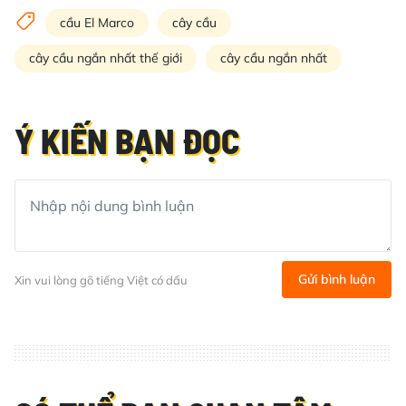
cầu El Marco
cây cầu
cây cầu ngắn nhất thế giới
cây cầu ngắn nhất
Ý KIẾN BẠN ĐỌC
Gửi bình luận
Xin vui lòng gõ tiếng Việt có dấu