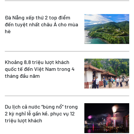
Đà Nẵng xếp thứ 2 top điểm
đến tuyệt nhất châu Á cho mùa
hè
Khoảng 8,8 triệu lượt khách
quốc tế đến Việt Nam trong 4
tháng đầu năm
Du lịch cả nước “bùng nổ” trong
2 kỳ nghỉ lễ gần kề, phục vụ 12
triệu lượt khách