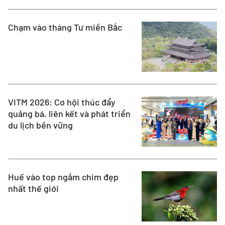
Chạm vào tháng Tư miền Bắc
VITM 2026: Cơ hội thúc đẩy
quảng bá, liên kết và phát triển
du lịch bền vững
Huế vào top ngắm chim đẹp
nhất thế giới