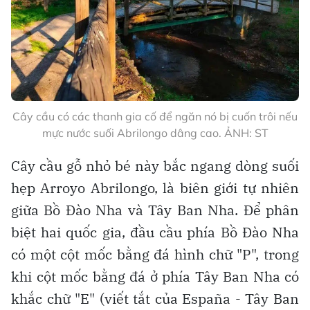
Cây cầu có các thanh gia cố để ngăn nó bị cuốn trôi nếu
mực nước suối Abrilongo dâng cao. ẢNH: ST
Cây cầu gỗ nhỏ bé này bắc ngang dòng suối
hẹp Arroyo Abrilongo, là biên giới tự nhiên
giữa Bồ Đào Nha và Tây Ban Nha. Để phân
biệt hai quốc gia, đầu cầu phía Bồ Đào Nha
có một cột mốc bằng đá hình chữ "P", trong
khi cột mốc bằng đá ở phía Tây Ban Nha có
khắc chữ "E" (viết tắt của España - Tây Ban