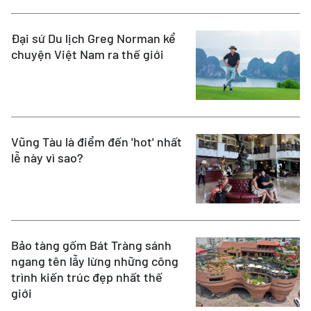
Đại sứ Du lịch Greg Norman kể
chuyện Việt Nam ra thế giới
Vũng Tàu là điểm đến 'hot' nhất
lễ này vì sao?
Bảo tàng gốm Bát Tràng sánh
ngang tên lẫy lừng những công
trình kiến trúc đẹp nhất thế
giới