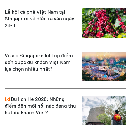
Lễ hội cà phê Việt Nam tại
Singapore sẽ diễn ra vào ngày
26-6
Vì sao Singapore lọt top điểm
đến được du khách Việt Nam
lựa chọn nhiều nhất?
Du lịch Hè 2026: Những
điểm đến mới nổi nào đang thu
hút du khách Việt?