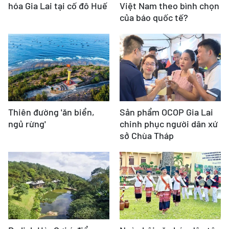
hóa Gia Lai tại cố đô Huế
Việt Nam theo bình chọn
của báo quốc tế?
Thiên đường 'ăn biển,
Sản phẩm OCOP Gia Lai
ngủ rừng'
chinh phục người dân xứ
sở Chùa Tháp