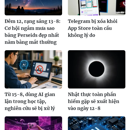
Đêm 12, rạng sáng 13-8:
Telegram bị xóa khỏi
Cơ hội ngắm mưa sao
App Store toàn cầu
băng Perseids đẹp nhất
không lý do
năm bằng mắt thường
Từ 15-8, dùng AI gian
Nhật thực toàn phần
lận trong học tập,
hiếm gặp sẽ xuất hiện
nghiên cứu sẽ bị xử lý
vào ngày 12-8