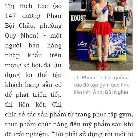
Thị Bích Lộc (số
147 đường Phan
Bội Châu, phường
Quy Nhơn) - một
người bán hàng
nhập khẩu trên
mạng xã hội, đã tận
dụng lợi thế tệp
Chị Phạm Thị Lộc quảng
khách hàng sẵn có
cáo đồ tập gym qua link
liên kết.
Ảnh: Bùi Nghĩa
để phát triển tiếp
thị liên kết. Chị
chia sẻ các sản phẩm từ trang phục tập gym,
thực phẩm chức năng đến mỹ phẩm sau khi
đã trải nghiệm. “Tôi phải sử dụng rồi mới tư