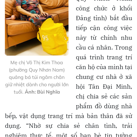
công chức ở khối
Đảng tỉnh) bắt đầu
tiếp cận công việc
này từ chính nhu
cầu cá nhân. Trong
quá trình trang trí
Mẹ chị Võ Thị Kim Thoa
căn hộ của mình tại
(phường Quy Nhơn Nam)
chung cư nhà ở xã
quảng bá túi ngâm chân
giữ nhiệt dành cho người lớn
hội Tân Đại Minh,
tuổi.
Ảnh: Bùi Nghĩa
chị chia sẻ các sản
phẩm đồ dùng nhà
bếp, vật dụng trang trí mà bản thân đã sử
dụng. “Nhờ sự chia sẻ chân tình, trải
nghiệm thực tế, một số bạn bè tin tưởng