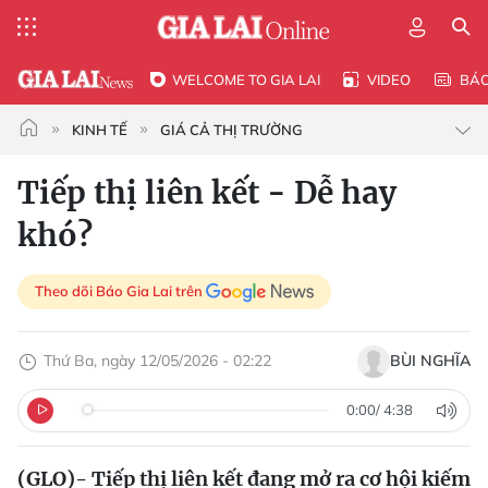
WELCOME TO GIA LAI
VIDEO
BÁ
KINH TẾ
GIÁ CẢ THỊ TRƯỜNG
Tiếp thị liên kết - Dễ hay
khó?
Theo dõi Báo Gia Lai trên
Thứ Ba, ngày 12/05/2026 - 02:22
BÙI NGHĨA
0:00
/
4:38
(GLO)- Tiếp thị liên kết đang mở ra cơ hội kiếm