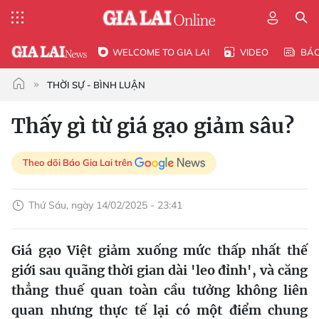
WELCOME TO GIA LAI
VIDEO
BÁ
THỜI SỰ - BÌNH LUẬN
Thấy gì từ giá gạo giảm sâu?
Theo dõi Báo Gia Lai trên
Thứ Sáu, ngày 14/02/2025 - 23:41
Giá gạo Việt giảm xuống mức thấp nhất thế
giới sau quãng thời gian dài 'leo đỉnh', và căng
thẳng thuế quan toàn cầu tưởng không liên
quan nhưng thực tế lại có một điểm chung