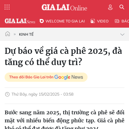
WELCOME TO GIA LAI
VIDEO
BÁ
KINH TẾ
Dự báo về giá cà phê 2025, đà
tăng có thể duy trì?
Theo dõi Báo Gia Lai trên
Thứ Bảy, ngày 15/02/2025 - 03:58
Bước sang năm 2025, thị trường cà phê sẽ đối
mặt với nhiều biến động phức tạp. Giá cà phê
khó có thể đạt được đà tăng như 2024.