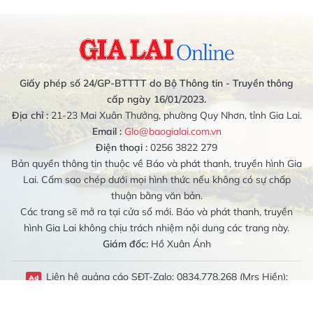
Giấy phép số 24/GP-BTTTT do Bộ Thông tin - Truyền thông
cấp ngày 16/01/2023.
Địa chỉ :
21-23 Mai Xuân Thưởng, phường Quy Nhơn, tỉnh Gia Lai.
Email :
Glo@baogialai.com.vn
Điện thoại :
0256 3822 279
Bản quyền thông tin thuộc về Báo và phát thanh, truyền hình Gia
Lai. Cấm sao chép dưới mọi hình thức nếu không có sự chấp
thuận bằng văn bản.
Các trang sẽ mở ra tại cửa sổ mới. Báo và phát thanh, truyền
hình Gia Lai không chịu trách nhiệm nội dung các trang này.
Giám đốc:
Hồ Xuân Ánh
Liên hệ quảng cáo SĐT-Zalo: 0834.778.268 (Mrs Hiền);
0989.079.314 (Mrs Bích Liên)