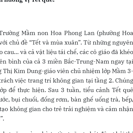
ên Trường Mầm non Hoa Phong Lan (phường Ho
ớp với chủ đề “Tết và mùa xuân”. Từ những nguyê
o cau… và cả vật liệu tái chế, các cô giáo đã khé
yên bình của cả 3 miền Bắc-Trung-Nam ngay tạ
g Thị Kim Dung-giáo viên chủ nhiệm lớp Mầm 3
trách việc trang trí không gian tại tầng 2. Chún
 lớp để thực hiện. Sau 3 tuần, tiểu cảnh Tết qu
ước, bụi chuối, đống rơm, bàn ghế uống trà, bếp
 tạo không gian cho trẻ trải nghiệm và cảm nhậ
”.