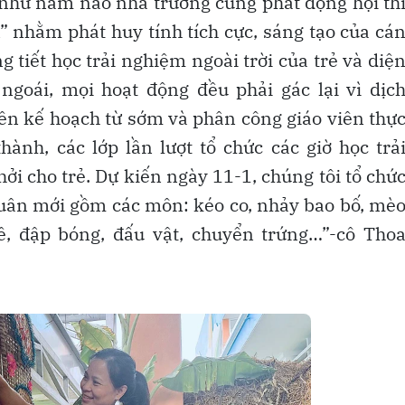
như năm nào nhà trường cũng phát động hội th
” nhằm phát huy tính tích cực, sáng tạo của cá
g tiết học trải nghiệm ngoài trời của trẻ và diệ
goái, mọi hoạt động đều phải gác lại vì dịc
lên kế hoạch từ sớm và phân công giáo viên thự
thành, các lớp lần lượt tổ chức các giờ học trả
ởi cho trẻ. Dự kiến ngày 11-1, chúng tôi tổ chứ
 xuân mới gồm các môn: kéo co, nhảy bao bố, mè
ê, đập bóng, đấu vật, chuyển trứng…”-cô Tho