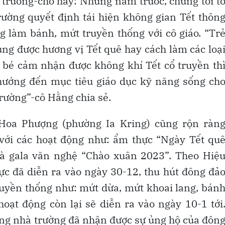
rường-cho hay: Những năm trước, chúng tôi t
ường quyết định tái hiện không gian Tết thôn
ng làm bánh, mứt truyền thống với cô giáo. “Tr
ng được hương vị Tết quê hay cách làm các loạ
ác bé cảm nhận được không khí Tết cổ truyền th
 hướng đến mục tiêu giáo dục kỹ năng sống ch
trường”-cô Hằng chia sẻ.
oa Phượng (phường Ia Kring) cũng rộn ràn
 với các hoạt động như: ẩm thực “Ngày Tết qu
và gala văn nghệ “Chào xuân 2023”. Theo Hiệ
ực đã diễn ra vào ngày 30-12, thu hút đông đả
truyền thống như: mứt dừa, mứt khoai lang, bán
hoạt động còn lại sẽ diễn ra vào ngày 10-1 tới
ưng nhà trường đã nhận được sự ủng hộ của đôn