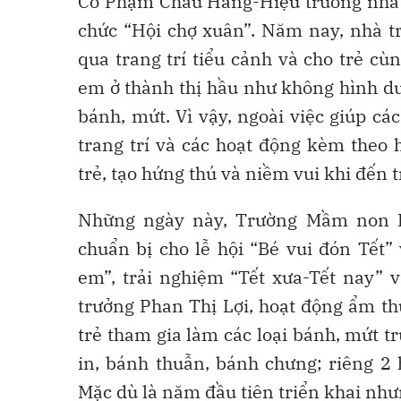
Cô Phạm Châu Hằng-Hiệu trưởng nhà t
chức “Hội chợ xuân”. Năm nay, nhà tr
qua trang trí tiểu cảnh và cho trẻ cù
em ở thành thị hầu như không hình du
bánh, mứt. Vì vậy, ngoài việc giúp c
trang trí và các hoạt động kèm theo
trẻ, tạo hứng thú và niềm vui khi đến 
Những ngày này, Trường Mầm non H
chuẩn bị cho lễ hội “Bé vui đón Tết”
em”, trải nghiệm “Tết xưa-Tết nay” 
trưởng Phan Thị Lợi, hoạt động ẩm th
trẻ tham gia làm các loại bánh, mứt 
in, bánh thuẫn, bánh chưng; riêng 2 
Mặc dù là năm đầu tiên triển khai nh