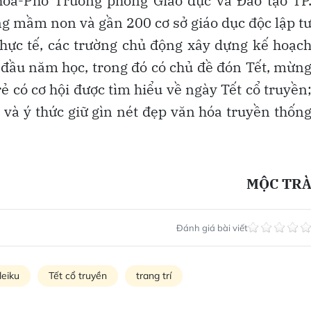
hoa-Phó Trưởng phòng Giáo dục và Đào tạo TP
ng mầm non và gần 200 cơ sở giáo dục độc lập t
 thực tế, các trường chủ động xây dựng kế hoạc
ừ đầu năm học, trong đó có chủ đề đón Tết, mừn
ẻ có cơ hội được tìm hiểu về ngày Tết cổ truyền
 và ý thức giữ gìn nét đẹp văn hóa truyền thốn
MỘC TR
Đánh giá bài viết
leiku
Tết cổ truyền
trang trí