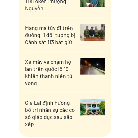
TikToker Phượng
Nguyễn
Mang ma túy đi trên
a
đường, 1 đối tượng bị
Cảnh sát 113 bắt giữ
n
o
Xe máy va chạm hộ
i
lan trên quốc lộ 19
-
khiến thanh niên tử
g
vong
ê
,
Gia Lai định hướng
bố trí nhân sự các cơ
n
sở giáo dục sau sắp
xếp