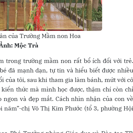
uân của Trường Mầm non Hoa
Ảnh: Mộc Trà
m trong trường mầm non rất bổ ích đối với trẻ
é đã mạnh dạn, tự tin và hiểu biết được nhiề
ổi của tôi, sau khi tham gia làm bánh, mứt với c
 kiến thức mà mình học được, thậm chí còn ch
o ngon và đẹp mắt. Cách nhìn nhận của con v
i năm”-chị Võ Thị Kim Phước (tổ 3, phường Hộ