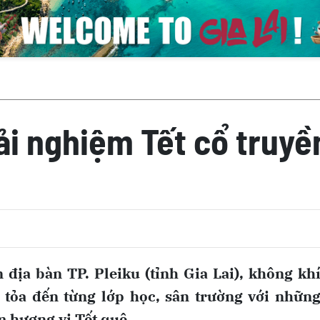
rải nghiệm Tết cổ truyề
địa bàn TP. Pleiku (tỉnh Gia Lai), không kh
tỏa đến từng lớp học, sân trường với nhữn
m hương vị Tết quê.