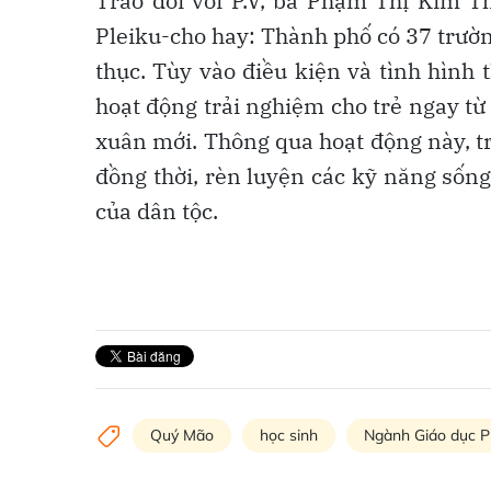
Trao đổi với P.V, bà Phạm Thị Kim T
Pleiku-cho hay: Thành phố có 37 trườ
thục. Tùy vào điều kiện và tình hình
hoạt động trải nghiệm cho trẻ ngay t
xuân mới. Thông qua hoạt động này, tr
đồng thời, rèn luyện các kỹ năng sống
của dân tộc.
Quý Mão
học sinh
Ngành Giáo dục P