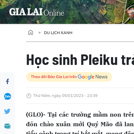
DU LỊCH XANH
Học sinh Pleiku t
Theo dõi Báo Gia Lai trên
Thứ Năm, ngày 05/01/2023 - 23:39
(GLO)- Tại các trường mầm non trên 
đón chào xuân mới Quý Mão đã lan 
tiểu cảnh trang trí bắt mắt, mang đậ