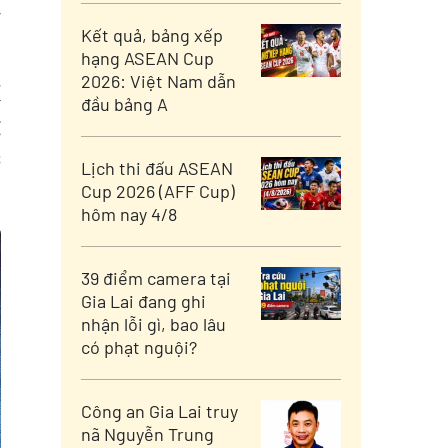
ỷ
Kết quả, bảng xếp
hạng ASEAN Cup
2026: Việt Nam dẫn
í
đầu bảng A
g
c
Lịch thi đấu ASEAN
Cup 2026 (AFF Cup)
hôm nay 4/8
39 điểm camera tại
Gia Lai đang ghi
nhận lỗi gì, bao lâu
có phạt nguội?
Công an Gia Lai truy
nã Nguyễn Trung