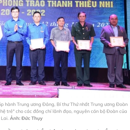
p hành Trung ương Đảng, Bí thư Thứ nhất Trung ương Đoàn
ế hệ trẻ" cho các đồng chí lãnh đạo, nguyên cán bộ Đoàn của
 Lai.
Ảnh: Đức Thụy