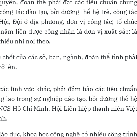
quyền, đoàn thể phải đạt các tiêu chuẩn chun
ông tác đào tạo, bồi dưỡng thế hệ trẻ, công tá
ội, Đội ở địa phương, đơn vị công tác; tổ chứ
 năm liền được công nhận là đơn vị xuất sắc; l
hiếu nhi noi theo.
 chốt của các sở, ban, ngành, đoàn thể tỉnh phả
rở lên.
các lĩnh vực khác, phải đảm bảo các tiêu chuẩ
 lao trong sự nghiệp đào tạo, bồi dưỡng thế h
TNCS Hồ Chí Minh, Hội Liên hiệp thanh niên Việ
nh.
iáo dục, khoa học công nghệ có nhiều công trìn