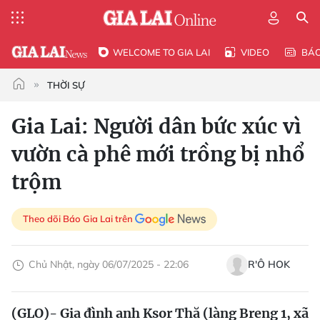
WELCOME TO GIA LAI
VIDEO
BÁ
THỜI SỰ
Gia Lai: Người dân bức xúc vì
vườn cà phê mới trồng bị nhổ
trộm
Theo dõi Báo Gia Lai trên
Chủ Nhật, ngày 06/07/2025 - 22:06
R'Ô HOK
(GLO)- Gia đình anh Ksor Thă (làng Breng 1, xã