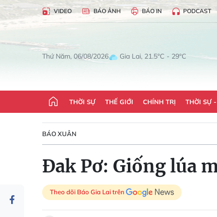
VIDEO
BÁO ẢNH
BÁO IN
PODCAST
Gia Lai, 21.5°C - 29°C
Thứ Năm, 06/08/2026
THỜI SỰ
THẾ GIỚI
CHÍNH TRỊ
THỜI SỰ 
BÁO XUÂN
Đak Pơ: Giống lúa m
Theo dõi Báo Gia Lai trên