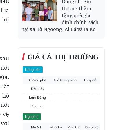
 sau
Đồng chí Siu
Hương thăm,
 lúa
tặng quà gia
 lợi
đình chính sách
tại xã Bờ Ngoong, Al Bá và Ia Ko
GIÁ CẢ THỊ TRƯỜNG
 sau
 mới
Nông sản
gia.
Giá cà phê
Giá trung bình
Thay đổi
xuất
Đắk Lắk
 hộ
Lâm Đồng
 mới
Gia Lai
o vệ
Đắk Nông
Ngoại tệ
 với
Hồ tiêu
Mã NT
Mua TM
Mua CK
Bán (vnđ)