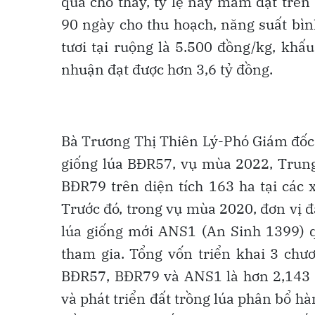
quả cho thấy, tỷ lệ nảy mầm đạt trên 
90 ngày cho thu hoạch, năng suất bình
tươi tại ruộng là 5.500 đồng/kg, khấu
nhuận đạt được hơn 3,6 tỷ đồng.
Bà Trương Thị Thiên Lý-Phó Giám đốc 
giống lúa BĐR57, vụ mùa 2022, Trung 
BĐR79 trên diện tích 163 ha tại các 
Trước đó, trong vụ mùa 2020, đơn vị đã
lúa giống mới ANS1 (An Sinh 1399) 
tham gia. Tổng vốn triển khai 3 chươ
BĐR57, BĐR79 và ANS1 là hơn 2,143 t
và phát triển đất trồng lúa phân bổ hà