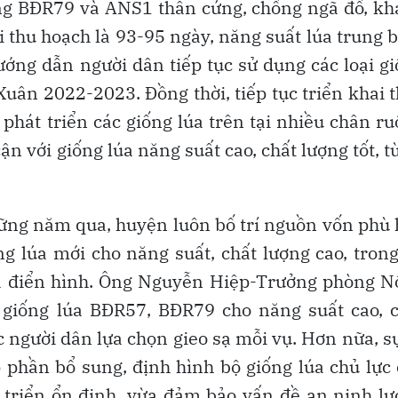
Giống BĐR79 và ANS1 thân cứng, chống ngã đổ, k
i thu hoạch là 93-95 ngày, năng suất lúa trung 
ớng dẫn người dân tiếp tục sử dụng các loại g
Xuân 2022-2023. Đồng thời, tiếp tục triển khai 
 phát triển các giống lúa trên tại nhiều chân r
n với giống lúa năng suất cao, chất lượng tốt, t
hững năm qua, huyện luôn bố trí nguồn vốn phù
ng lúa mới cho năng suất, chất lượng cao, tron
à điển hình. Ông Nguyễn Hiệp-Trưởng phòng N
giống lúa BĐR57, BĐR79 cho năng suất cao, c
c người dân lựa chọn gieo sạ mỗi vụ. Hơn nữa, s
p phần bổ sung, định hình bộ giống lúa chủ lực
t triển ổn định, vừa đảm bảo vấn đề an ninh l