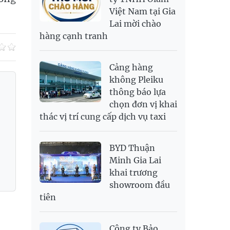
Việt Nam tại Gia
SAR
6,952.32
7,251.54
Lai mời chào
SEK
2,712.86
2,827.89
hàng cạnh tranh
SGD
19,969.15
20,170.86
20,858.57
THB
700.54
778.38
811.39
Cảng hàng
USD
26,040
26,070
26,450
không Pleiku
thông báo lựa
chọn đơn vị khai
thác vị trí cung cấp dịch vụ taxi
BYD Thuận
Minh Gia Lai
khai trương
showroom đầu
tiên
Công ty Bảo