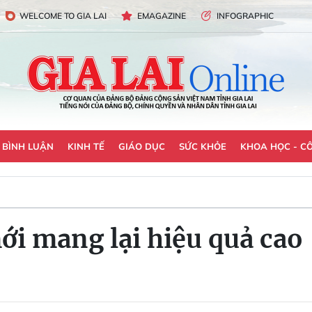
WELCOME TO GIA LAI
EMAGAZINE
INFOGRAPHIC
- BÌNH LUẬN
KINH TẾ
GIÁO DỤC
SỨC KHỎE
KHOA HỌC - C
ới mang lại hiệu quả cao