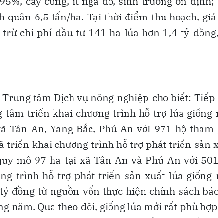
95%, cây cứng, ít ngã đổ, sinh trưởng ổn định;
 quân 6,5 tấn/ha. Tại thời điểm thu hoạch, giá
 trừ chi phí đầu tư 141 ha lúa hơn 1,4 tỷ đồng,
Trung tâm Dịch vụ nông nghiệp-cho biết: Tiếp
tâm triển khai chương trình hỗ trợ lúa giống
xã Tân An, Yang Bắc, Phú An với 971 hộ tham 
 triển khai chương trình hỗ trợ phát triển sản 
quy mô 97 ha tại xã Tân An và Phú An với 501
ng trình hỗ trợ phát triển sản xuất lúa giống
ỷ đồng từ nguồn vốn thực hiện chính sách bả
ng năm. Qua theo dõi, giống lúa mới rất phù hợp