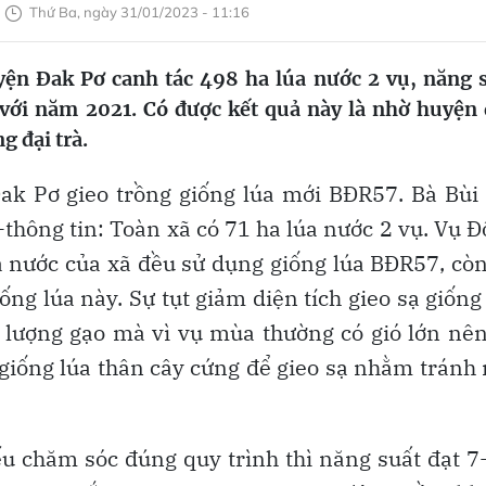
Thứ Ba, ngày 31/01/2023 - 11:16
ện Đak Pơ canh tác 498 ha lúa nước 2 vụ, năng 
 với năm 2021. Có được kết quả này là nhờ huyện
g đại trà.
k Pơ gieo trồng giống lúa mới BĐR57. Bà Bùi 
thông tin: Toàn xã có 71 ha lúa nước 2 vụ. Vụ 
a nước của xã đều sử dụng giống lúa BĐR57, cò
g lúa này. Sự tụt giảm diện tích gieo sạ giống
 lượng gạo mà vì vụ mùa thường có gió lớn nê
giống lúa thân cây cứng để gieo sạ nhằm tránh
ếu chăm sóc đúng quy trình thì năng suất đạt 7