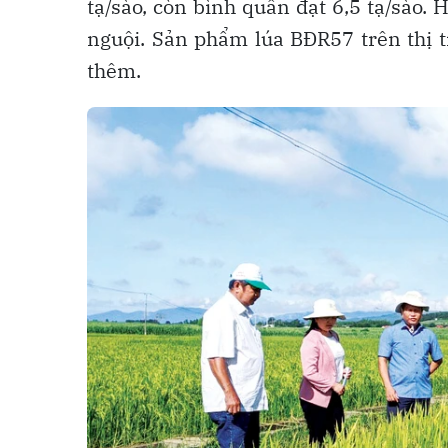
tạ/sào, còn bình quân đạt 6,5 tạ/sào.
nguội. Sản phẩm lúa BĐR57 trên thị t
thêm.