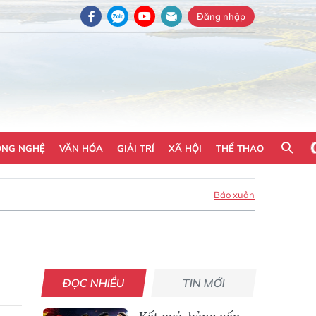
Đăng nhập
ÔNG NGHỆ
VĂN HÓA
GIẢI TRÍ
XÃ HỘI
THỂ THAO
Báo xuân
ĐỌC NHIỀU
TIN MỚI