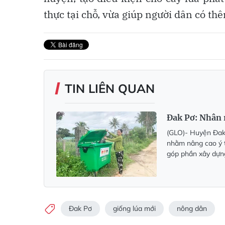
thực tại chỗ, vừa giúp người dân có th
TIN LIÊN QUAN
Đak Pơ: Nhân 
(GLO)- Huyện Đak P
nhằm nâng cao ý t
góp phần xây dựn
Đak Pơ
giống lúa mới
nông dân