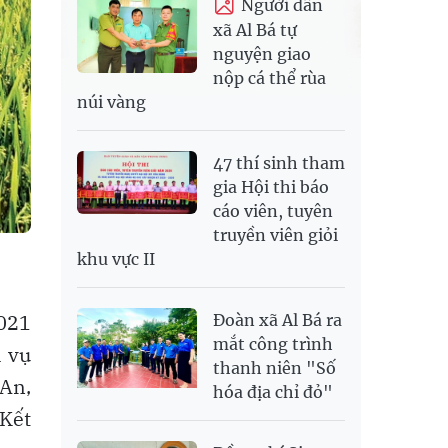
Người dân
xã Al Bá tự
nguyện giao
nộp cá thể rùa
núi vàng
47 thí sinh tham
gia Hội thi báo
cáo viên, tuyên
truyền viên giỏi
khu vực II
2021
Đoàn xã Al Bá ra
mắt công trình
h vụ
thanh niên "Số
 An,
hóa địa chỉ đỏ"
 Kết