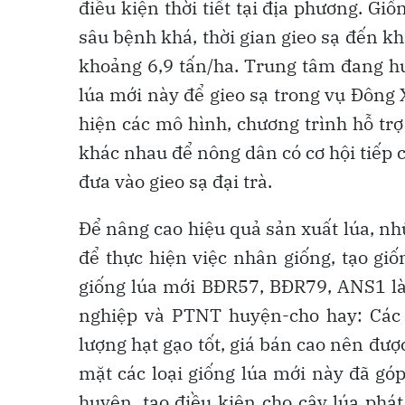
điều kiện thời tiết tại địa phương. 
sâu bệnh khá, thời gian gieo sạ đến kh
khoảng 6,9 tấn/ha. Trung tâm đang hư
lúa mới này để gieo sạ trong vụ Đông 
hiện các mô hình, chương trình hỗ trợ
khác nhau để nông dân có cơ hội tiếp cậ
đưa vào gieo sạ đại trà.
Để nâng cao hiệu quả sản xuất lúa, n
để thực hiện việc nhân giống, tạo giố
giống lúa mới BĐR57, BĐR79, ANS1 l
nghiệp và PTNT huyện-cho hay: Các 
lượng hạt gạo tốt, giá bán cao nên đượ
mặt các loại giống lúa mới này đã gó
huyện, tạo điều kiện cho cây lúa phá