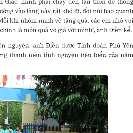
h Giao, mình phải chạy đến tận thôn để thốn
 Đường vào làng này rất khó đi, đồi núi bao quan
. Mỗi khi nhóm mình về tặng quà, các em nhỏ vu
chính là món quà vô giá với mình", anh Điền kể.
iện nguyện, anh Điền được Tỉnh đoàn Phú Yê
ng thanh niên tình nguyện tiêu biểu của nă