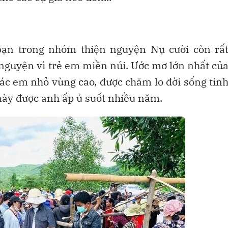
bạn trong nhóm thiện nguyện Nụ cười còn rấ
n nguyện vì trẻ em miền núi. Ước mơ lớn nhất củ
các em nhỏ vùng cao, được chăm lo đời sống tin
này được anh ấp ủ suốt nhiều năm.