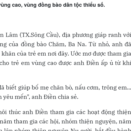
ùng cao, vùng đồng bào dân tộc thiểu số.
uân Lâm (TX.Sông Cầu), địa phương giáp ranh vớ
ống của đồng bào Chăm, Ba Na. Từ nhỏ, anh đ
 khăn của trẻ em nơi đây. Ước mơ được tham gi
 cho trẻ em vùng cao được anh Điền ấp ủ từ kh
 đã biết giúp bố mẹ chăn bò, nấu cơm, trông em..
 yêu mến", anh Điền chia sẻ.
ôi thúc anh Điền tham gia các hoạt động thiệ
 năm tham gia các hội, nhóm thiện nguyện, nă
h lập nhóm thiện nguyện Nụ cười, bắt đầu hàn