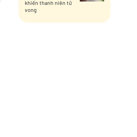
khiến thanh niên tử
vong