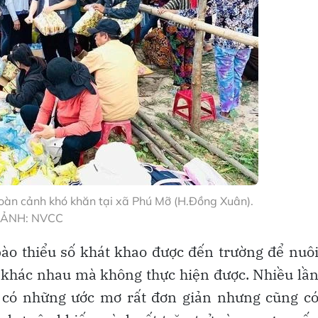
oàn cảnh khó khăn tại xã Phú Mỡ (H.Đồng Xuân).
ẢNH: NVCC
ào thiểu số khát khao được đến trường để nuô
 khác nhau mà không thực hiện được. Nhiều lầ
, có những ước mơ rất đơn giản nhưng cũng c