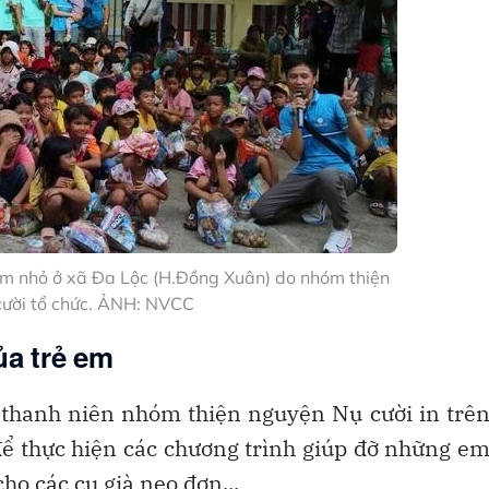
 em nhỏ ở xã Đa Lộc (H.Đồng Xuân) do nhóm thiện
ười tổ chức. ẢNH: NVCC
ủa trẻ em
thanh niên nhóm thiện nguyện Nụ cười in trê
để thực hiện các chương trình giúp đỡ những e
ho các cụ già neo đơn...