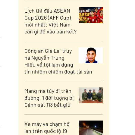
Lịch thi đấu ASEAN
Cup 2026 (AFF Cup)
mới nhất: Việt Nam
cần gì để vào bán kết?
i
ã
Công an Gia Lai truy
a
nã Nguyễn Trung
i
Hiếu về tội lạm dụng
tín nhiệm chiếm đoạt tài sản
.
Mang ma túy đi trên
đường, 1 đối tượng bị
Cảnh sát 113 bắt giữ
n
Xe máy va chạm hộ
m
lan trên quốc lộ 19
h