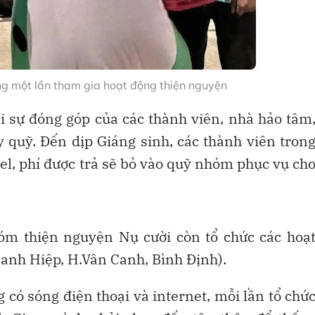
ong một lần tham gia hoạt động thiện nguyện
i sự đóng góp của các thành viên, nhà hảo tâm
quỹ. Đến dịp Giáng sinh, các thành viên tron
l, phí được trả sẽ bỏ vào quỹ nhóm phục vụ ch
óm thiện nguyện Nụ cười còn tổ chức các hoạ
Canh Hiệp, H.Vân Canh, Bình Định).
g có sóng điện thoại và internet, mỗi lần tổ chứ