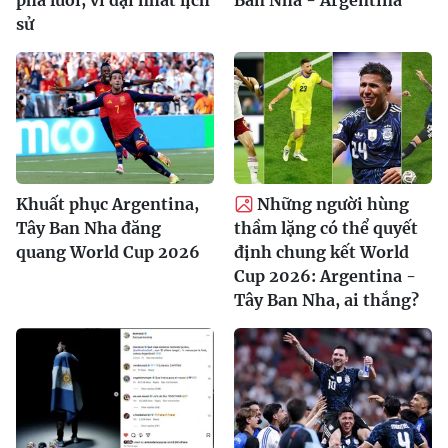
sử
Khuất phục Argentina,
Những người hùng
Tây Ban Nha đăng
thầm lặng có thể quyết
quang World Cup 2026
định chung kết World
Cup 2026: Argentina -
Tây Ban Nha, ai thắng?