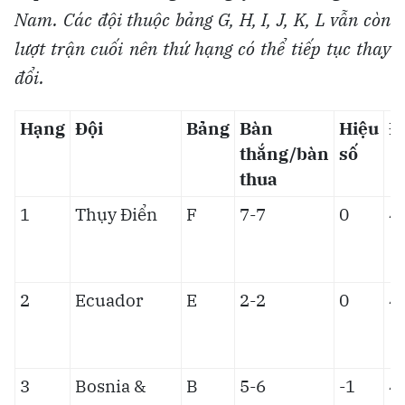
Nam. Các đội thuộc bảng G, H, I, J, K, L vẫn còn
lượt trận cuối nên thứ hạng có thể tiếp tục thay
đổi.
Hạng
Đội
Bảng
Bàn
Hiệu
Đ
thắng/bàn
số
thua
1
Thụy Điển
F
7-7
0
4
2
Ecuador
E
2-2
0
4
3
Bosnia &
B
5-6
-1
4