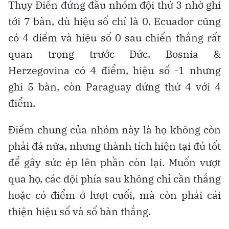
Thụy Điển đứng đầu nhóm đội thứ 3 nhờ ghi
tới 7 bàn, dù hiệu số chỉ là 0. Ecuador cũng
có 4 điểm và hiệu số 0 sau chiến thắng rất
quan trọng trước Đức. Bosnia &
Herzegovina có 4 điểm, hiệu số -1 nhưng
ghi 5 bàn, còn Paraguay đứng thứ 4 với 4
điểm.
Điểm chung của nhóm này là họ không còn
phải đá nữa, nhưng thành tích hiện tại đủ tốt
để gây sức ép lên phần còn lại. Muốn vượt
qua họ, các đội phía sau không chỉ cần thắng
hoặc có điểm ở lượt cuối, mà còn phải cải
thiện hiệu số và số bàn thắng.