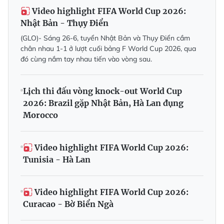
Video highlight FIFA World Cup 2026:
Nhật Bản - Thụy Điển
(GLO)- Sáng 26-6, tuyển Nhật Bản và Thụy Điển cầm
chân nhau 1-1 ở lượt cuối bảng F World Cup 2026, qua
đó cùng nắm tay nhau tiến vào vòng sau.
Lịch thi đấu vòng knock-out World Cup
2026: Brazil gặp Nhật Bản, Hà Lan đụng
Morocco
Video highlight FIFA World Cup 2026:
Tunisia - Hà Lan
Video highlight FIFA World Cup 2026:
Curacao - Bờ Biển Ngà