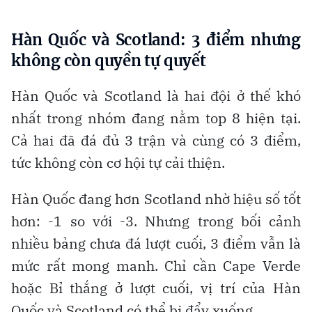
Hàn Quốc và Scotland: 3 điểm nhưng
không còn quyền tự quyết
Hàn Quốc và Scotland là hai đội ở thế khó
nhất trong nhóm đang nằm top 8 hiện tại.
Cả hai đã đá đủ 3 trận và cùng có 3 điểm,
tức không còn cơ hội tự cải thiện.
Hàn Quốc đang hơn Scotland nhờ hiệu số tốt
hơn: -1 so với -3. Nhưng trong bối cảnh
nhiều bảng chưa đá lượt cuối, 3 điểm vẫn là
mức rất mong manh. Chỉ cần Cape Verde
hoặc Bỉ thắng ở lượt cuối, vị trí của Hàn
Quốc và Scotland có thể bị đẩy xuống.