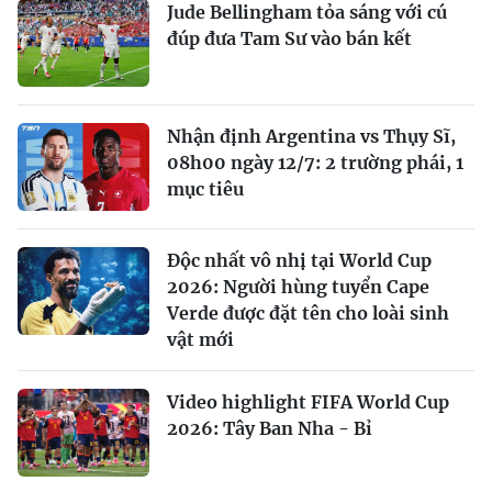
Jude Bellingham tỏa sáng với cú
đúp đưa Tam Sư vào bán kết
Nhận định Argentina vs Thụy Sĩ,
08h00 ngày 12/7: 2 trường phái, 1
mục tiêu
Độc nhất vô nhị tại World Cup
2026: Người hùng tuyển Cape
Verde được đặt tên cho loài sinh
vật mới
Video highlight FIFA World Cup
2026: Tây Ban Nha - Bỉ