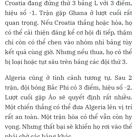
Croatia đang đứng thứ 3 bảng L với 3 điểm,
hiệu số -1. Trận gặp Ghana ở lượt cuối rất
quan trọng. Nếu Croatia thắng hoặc hòa, họ
có thể cải thiện đáng kể cơ hội đi tiếp, thậm
chí còn có thể chen vào nhóm nhì bảng tùy
kết quả cùng giờ. Nhưng nếu thua, họ có thể
bị loại hoặc tụt sâu trên bảng các đội thứ 3.
Algeria cũng ở tình cảnh tương tự. Sau 2
trận, đội bóng Bắc Phi có 3 điểm, hiệu số -2.
Lượt cuối gặp Áo sẽ quyết định rất nhiều.
Một chiến thắng có thể đưa Algeria lên vị trí
rất an toàn. Một trận hòa có thể vẫn còn hy
vọng. Nhưng thất bại sẽ khiến họ rơi vào thế
phải chờ các bảng khác.