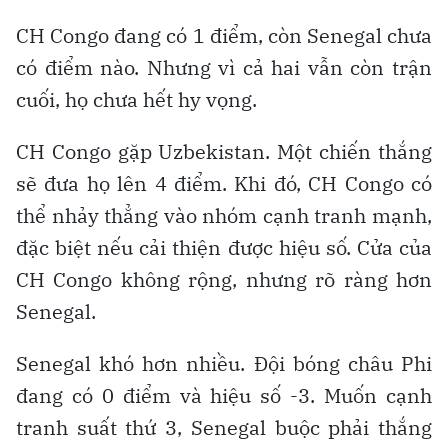
CH Congo đang có 1 điểm, còn Senegal chưa
có điểm nào. Nhưng vì cả hai vẫn còn trận
cuối, họ chưa hết hy vọng.
CH Congo gặp Uzbekistan. Một chiến thắng
sẽ đưa họ lên 4 điểm. Khi đó, CH Congo có
thể nhảy thẳng vào nhóm cạnh tranh mạnh,
đặc biệt nếu cải thiện được hiệu số. Cửa của
CH Congo không rộng, nhưng rõ ràng hơn
Senegal.
Senegal khó hơn nhiều. Đội bóng châu Phi
đang có 0 điểm và hiệu số -3. Muốn cạnh
tranh suất thứ 3, Senegal buộc phải thắng