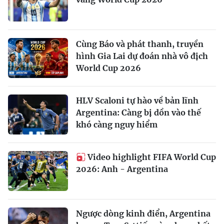
Cùng Báo và phát thanh, truyền
hình Gia Lai dự đoán nhà vô địch
World Cup 2026
HLV Scaloni tự hào về bản lĩnh
Argentina: Càng bị dồn vào thế
khó càng nguy hiểm
Video highlight FIFA World Cup
2026: Anh - Argentina
Ngược dòng kinh điển, Argentina