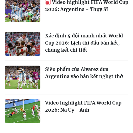
Video highlight FIFA World Cup
2026: Argentina - Thụy Sĩ
Xác định 4 đội mạnh nhất World
Cup 2026: Lịch thi đấu bán kết,
chung kết chi tiết
Siêu phẩm của Alvarez đưa
Argentina vào bán kết nghẹt thở
Video highlight FIFA World Cup
2026: Na Uy - Anh