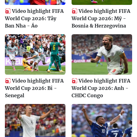
Video highlight FIFA
Video highlight FIFA
World Cup 2026: Tây
World Cup 2026: Mỹ -
Ban Nha - Áo
Bosnia & Herzegovina
Video highlight FIFA
Video highlight FIFA
World Cup 2026: Bỉ -
World Cup 2026: Anh -
Senegal
CHDC Congo