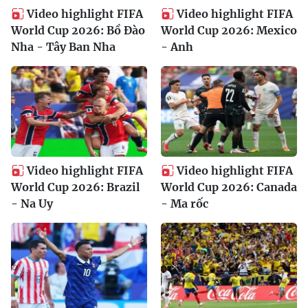
Video highlight FIFA
Video highlight FIFA
World Cup 2026: Bồ Đào
World Cup 2026: Mexico
Nha - Tây Ban Nha
- Anh
Video highlight FIFA
Video highlight FIFA
World Cup 2026: Brazil
World Cup 2026: Canada
- Na Uy
- Ma rốc