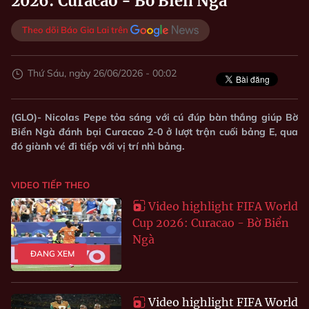
2026: Curacao - Bờ Biển Ngà
Theo dõi Báo Gia Lai trên
Thứ Sáu, ngày 26/06/2026 - 00:02
(GLO)- Nicolas Pepe tỏa sáng với cú đúp bàn thắng giúp Bờ
Biển Ngà đánh bại Curacao 2-0 ở lượt trận cuối bảng E, qua
đó giành vé đi tiếp với vị trí nhì bảng.
VIDEO TIẾP THEO
Video highlight FIFA World
Cup 2026: Curacao - Bờ Biển
Ngà
ĐANG XEM
Video highlight FIFA World