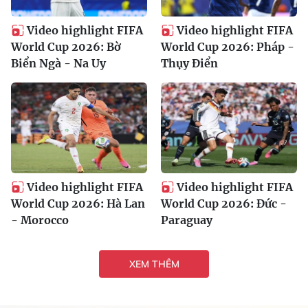
Video highlight FIFA
Video highlight FIFA
World Cup 2026: Bờ
World Cup 2026: Pháp -
Biển Ngà - Na Uy
Thụy Điển
Video highlight FIFA
Video highlight FIFA
World Cup 2026: Hà Lan
World Cup 2026: Đức -
- Morocco
Paraguay
XEM THÊM