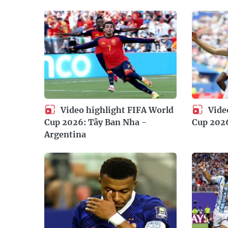
Video highlight FIFA World
Vide
Cup 2026: Tây Ban Nha -
Cup 202
Argentina