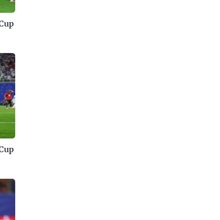
 Cup
 Cup