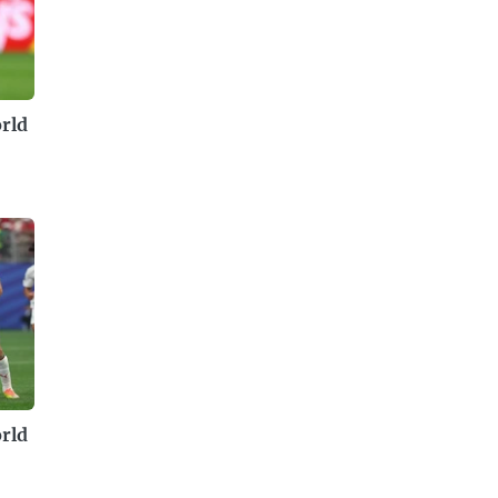
rld
rld