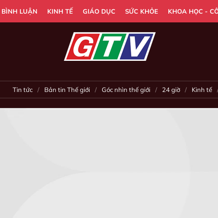
- BÌNH LUẬN
KINH TẾ
GIÁO DỤC
SỨC KHỎE
KHOA HỌC - C
Tin tức
Bản tin Thế giới
Góc nhìn thế giới
24 giờ
Kinh tế