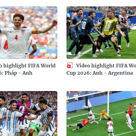
o highlight FIFA World
Video highlight FIFA Wo
6: Pháp - Anh
Cup 2026: Anh - Argentina