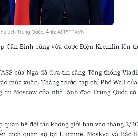
hủ tịch Trung Quốc. Ảnh: AFP/TTXVN
p Cận Bình cũng vừa được Điện Kremlin lên t
TASS của Nga đã đưa tin rằng Tổng thống Vlad
vào mùa xuân. Tháng trước, tạp chí Phố Wall củ
g du Moscow của nhà lãnh đạo Trung Quốc có 
ập quan hệ đối tác không giới hạn vào tháng 2/2
iến dịch quân sự tại Ukraine. Moskva và Bắc 