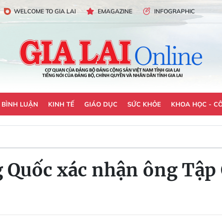
WELCOME TO GIA LAI
EMAGAZINE
INFOGRAPHIC
- BÌNH LUẬN
KINH TẾ
GIÁO DỤC
SỨC KHỎE
KHOA HỌC - C
g Quốc xác nhận ông Tập