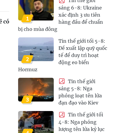
Tin thế giới
sáng 6-8: Ukraine
xác định 3 ưu tiên
1
ẽ có
hàng đầu để chuẩn
bị cho mùa đông
Tin thế giới tối 5-8:
Đề xuất lập quỹ quốc
tế để duy trì hoạt
2
động eo biển
Hormuz
Tin thế giới
sáng 5-8: Nga
phóng loạt tên lửa
3
đạn đạo vào Kiev
Tin thế giới tối
4-8: Nga phóng
lượng tên lửa kỷ lục
4