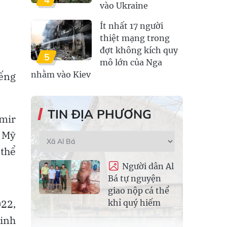
vào Ukraine
Ít nhất 17 người
thiệt mạng trong
đợt không kích quy
5
mô lớn của Nga
nhằm vào Kiev
iếng
TIN ĐỊA PHƯƠNG
imir
a Mỹ
thể
Người dân Al
Bá tự nguyện
giao nộp cá thể
022,
khỉ quý hiếm
Kinh