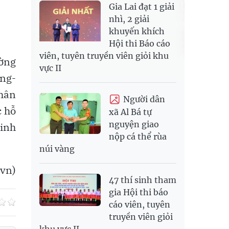
Gia Lai đạt 1 giải
nhì, 2 giải
khuyến khích
Hội thi Báo cáo
viên, tuyên truyền viên giỏi khu
ờng
vực II
ung-
nhân
Người dân
c hỗ
xã Al Bá tự
nguyện giao
Kinh
nộp cá thể rùa
núi vàng
.vn)
47 thí sinh tham
gia Hội thi báo
cáo viên, tuyên
truyền viên giỏi
khu vực II