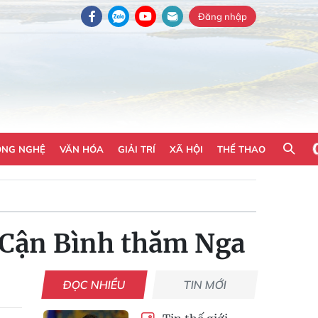
Đăng nhập
ÔNG NGHỆ
VĂN HÓA
GIẢI TRÍ
XÃ HỘI
THỂ THAO
 Cận Bình thăm Nga
ĐỌC NHIỀU
TIN MỚI