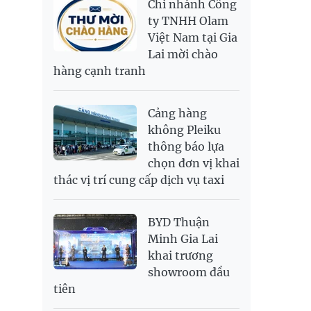
Chi nhánh Công
PNJ
138,500,000
142,500,000
RUB
307.79
340.71
ty TNHH Olam
Việt Nam tại Gia
SAR
6,944.19
7,243.07
Lai mời chào
SEK
2,709.1
2,823.98
hàng cạnh tranh
SGD
19,929.2
20,130.51
20,816.88
THB
699.53
777.26
810.22
Cảng hàng
USD
26,010
26,040
26,420
không Pleiku
thông báo lựa
chọn đơn vị khai
thác vị trí cung cấp dịch vụ taxi
BYD Thuận
Minh Gia Lai
khai trương
showroom đầu
tiên