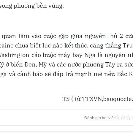
 song phương bền vững.
ự quan tâm vào cuộc gặp giữa nguyên thủ 2 cư
aine chưa biết lúc nào kết thúc, căng thẳng Tr
 Washington cáo buộc máy bay Nga là nguyên 
Mỹ ở biển Đen, Mỹ và các nước phương Tây ra sứ
 Nga và cảnh báo sẽ đáp trả mạnh mẽ nếu Bắc 
TS ( từ TTXVN,baoquocte
Đánh giá bài viết