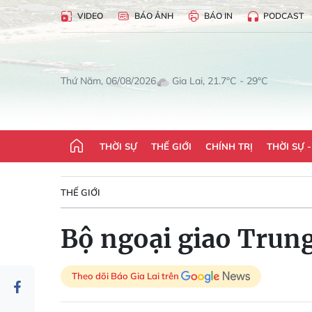
VIDEO
BÁO ẢNH
BÁO IN
PODCAST
Gia Lai, 21.7°C - 29°C
Thứ Năm, 06/08/2026
THỜI SỰ
THẾ GIỚI
CHÍNH TRỊ
THỜI SỰ 
THẾ GIỚI
Bộ ngoại giao Trun
Theo dõi Báo Gia Lai trên