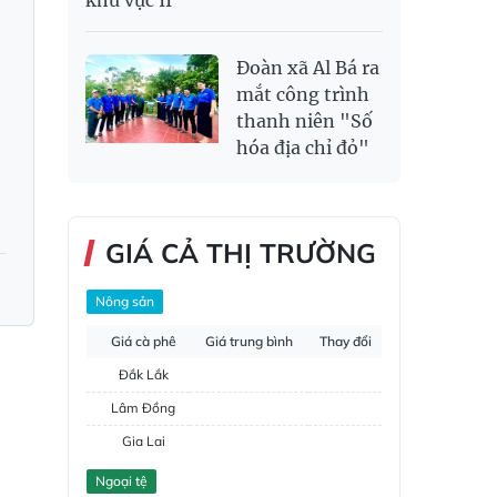
Đoàn xã Al Bá ra
mắt công trình
thanh niên "Số
hóa địa chỉ đỏ"
GIÁ CẢ THỊ TRƯỜNG
Nông sản
Giá cà phê
Giá trung bình
Thay đổi
Đắk Lắk
Lâm Đồng
Gia Lai
Đắk Nông
Ngoại tệ