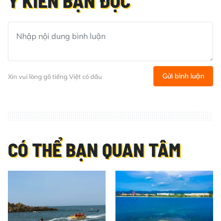
Ý KIẾN BẠN ĐỌC
Gửi bình luận
Xin vui lòng gõ tiếng Việt có dấu
CÓ THỂ BẠN QUAN TÂM