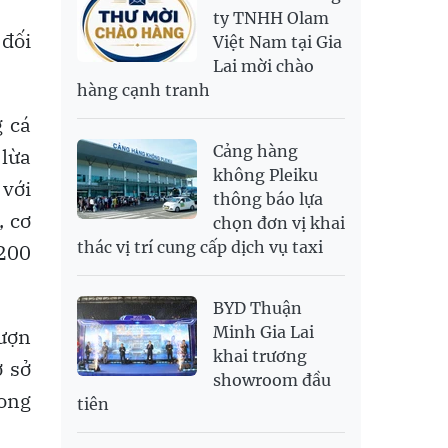
RUB
304.3
336.84
ty TNHH Olam
 đối
Việt Nam tại Gia
SAR
6,945.42
7,244.36
Lai mời chào
SEK
2,702.79
2,817.41
hàng cạnh tranh
SGD
19,916.94
20,118.12
20,804.08
g cá
THB
698.84
776.49
809.42
Cảng hàng
 lừa
USD
26,000
26,030
26,410
không Pleiku
 với
thông báo lựa
, cơ
chọn đơn vị khai
thác vị trí cung cấp dịch vụ taxi
 200
BYD Thuận
Minh Gia Lai
mượn
khai trương
ơ sở
showroom đầu
rong
tiên