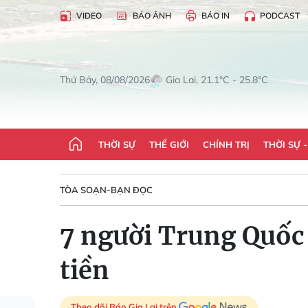
VIDEO
BÁO ẢNH
BÁO IN
PODCAST
Gia Lai, 21.1°C - 25.8°C
Thứ Bảy, 08/08/2026
THỜI SỰ
THẾ GIỚI
CHÍNH TRỊ
THỜI SỰ 
TÒA SOẠN-BẠN ĐỌC
7 người Trung Quốc 
tiền
Theo dõi Báo Gia Lai trên