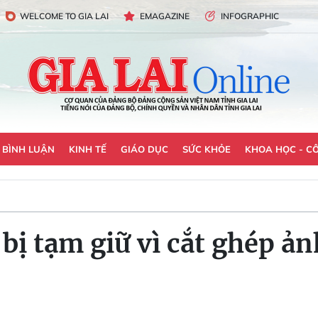
WELCOME TO GIA LAI
EMAGAZINE
INFOGRAPHIC
- BÌNH LUẬN
KINH TẾ
GIÁO DỤC
SỨC KHỎE
KHOA HỌC - C
bị tạm giữ vì cắt ghép ản