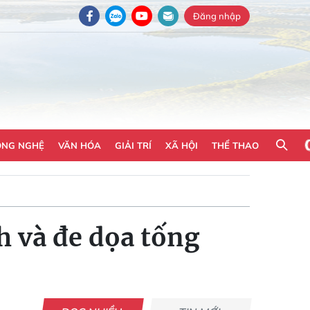
Đăng nhập
ÔNG NGHỆ
VĂN HÓA
GIẢI TRÍ
XÃ HỘI
THỂ THAO
h và đe dọa tống