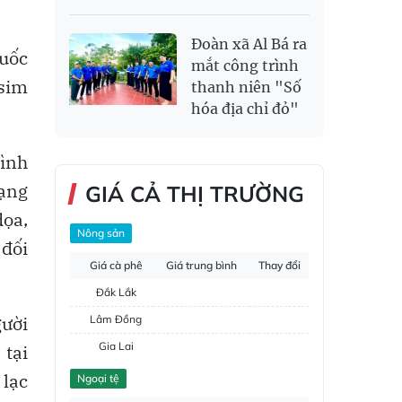
Đoàn xã Al Bá ra
Quốc
mắt công trình
 sim
thanh niên "Số
hóa địa chỉ đỏ"
hình
mạng
GIÁ CẢ THỊ TRƯỜNG
dọa,
Nông sản
 đối
Giá cà phê
Giá trung bình
Thay đổi
Đắk Lắk
gười
Lâm Đồng
Gia Lai
 tại
Đắk Nông
 lạc
Ngoại tệ
Hồ tiêu