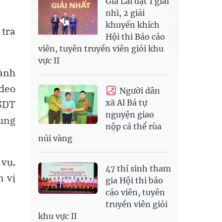
Gia Lai đạt 1 giải
nhì, 2 giải
khuyến khích
 tra
Hội thi Báo cáo
viên, tuyên truyền viên giỏi khu
vực II
hành
ideo
Người dân
USDT
xã Al Bá tự
nguyện giao
xung
nộp cá thể rùa
núi vàng
 vụ,
47 thí sinh tham
n vị
gia Hội thi báo
cáo viên, tuyên
truyền viên giỏi
khu vực II