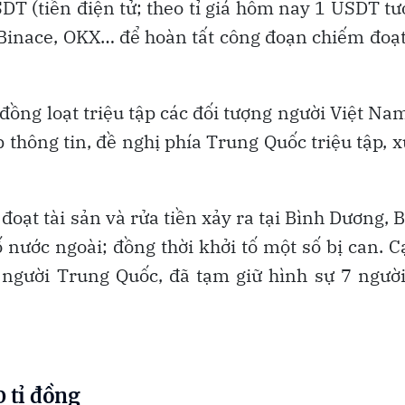
DT (tiền điện tử; theo tỉ giá hôm nay 1 USDT t
Binace, OKX… để hoàn tất công đoạn chiếm đoạt
 đồng loạt triệu tập các đối tượng người Việt Na
 thông tin, đề nghị phía Trung Quốc triệu tập, x
đoạt tài sản và rửa tiền xảy ra tại Bình Dương, 
 nước ngoài; đồng thời khởi tố một số bị can. 
 người Trung Quốc, đã tạm giữ hình sự 7 ngườ
0 tỉ đồng