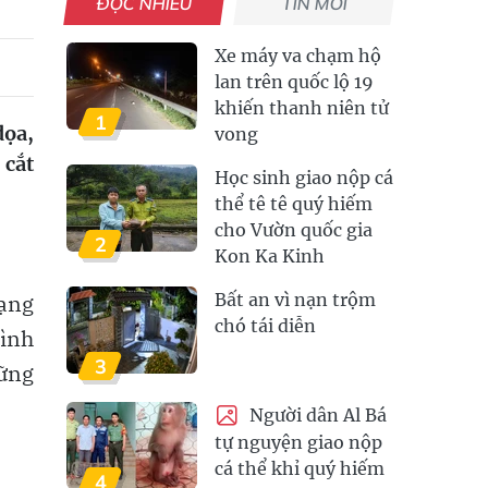
ĐỌC NHIỀU
TIN MỚI
Xe máy va chạm hộ
lan trên quốc lộ 19
khiến thanh niên tử
1
dọa,
vong
 cắt
Học sinh giao nộp cá
thể tê tê quý hiếm
cho Vườn quốc gia
2
Kon Ka Kinh
rạng
Bất an vì nạn trộm
chó tái diễn
hình
3
hững
Người dân Al Bá
tự nguyện giao nộp
cá thể khỉ quý hiếm
4