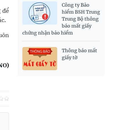
Công ty Bảo
g để
hiểm BSH Trung
ác.
Trung Bộ thông
báo mất giấy
chứng nhận bảo hiểm
luôn
Thông báo mất
giấy tờ
NO)