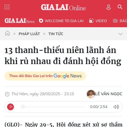
WELCOME TO GIA LAI
VIDEO
BÁ
PHÁP LUẬT
TIN TỨC
13 thanh-thiếu niên lãnh án
khi rủ nhau đi đánh hội đồng
Theo dõi Báo Gia Lai trên
Thứ Năm, ngày 29/05/2025 - 23:15
LÊ VĂN NGỌC
0:00
/
2:54
(GLO)- Ngày 29-5, Hội đồng xét xử sơ thẩm