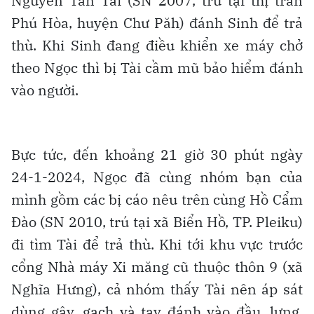
Nguyễn Tấn Tài (SN 2007, trú tại thị trấn
Phú Hòa, huyện Chư Păh) đánh Sinh để trả
thù. Khi Sinh đang điều khiển xe máy chở
theo Ngọc thì bị Tài cầm mũ bảo hiểm đánh
vào người.
Bực tức, đến khoảng 21 giờ 30 phút ngày
24-1-2024, Ngọc đã cùng nhóm bạn của
mình gồm các bị cáo nêu trên cùng Hồ Cẩm
Đào (SN 2010, trú tại xã Biển Hồ, TP. Pleiku)
đi tìm Tài để trả thù. Khi tới khu vực trước
cổng Nhà máy Xi măng cũ thuộc thôn 9 (xã
Nghĩa Hưng), cả nhóm thấy Tài nên áp sát
dùng gậy, gạch và tay đánh vào đầu, lưng,