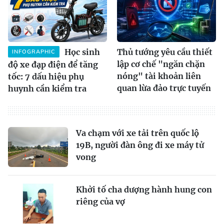
Học sinh
Thủ tướng yêu cầu thiết
INFOGRAPHIC
lập cơ chế "ngăn chặn
độ xe đạp điện để tăng
nóng" tài khoản liên
tốc: 7 dấu hiệu phụ
quan lừa đảo trực tuyến
huynh cần kiểm tra
Va chạm với xe tải trên quốc lộ
19B, người đàn ông đi xe máy tử
vong
Khởi tố cha dượng hành hung con
riêng của vợ