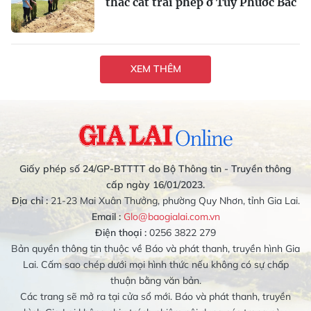
thác cát trái phép ở Tuy Phước Bắc
XEM THÊM
Giấy phép số 24/GP-BTTTT do Bộ Thông tin - Truyền thông
cấp ngày 16/01/2023.
Địa chỉ :
21-23 Mai Xuân Thưởng, phường Quy Nhơn, tỉnh Gia Lai.
Email :
Glo@baogialai.com.vn
Điện thoại :
0256 3822 279
Bản quyền thông tin thuộc về Báo và phát thanh, truyền hình Gia
Lai. Cấm sao chép dưới mọi hình thức nếu không có sự chấp
thuận bằng văn bản.
Các trang sẽ mở ra tại cửa sổ mới. Báo và phát thanh, truyền