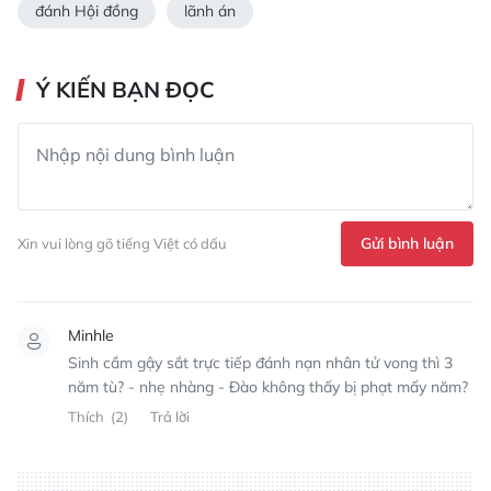
đánh Hội đồng
lãnh án
Ý KIẾN BẠN ĐỌC
Gửi bình luận
Xin vui lòng gõ tiếng Việt có dấu
Minhle
Sinh cầm gậy sắt trực tiếp đánh nạn nhân tử vong thì 3
năm tù? - nhẹ nhàng - Đào không thấy bị phạt mấy năm?
Thích
(2)
Trả lời