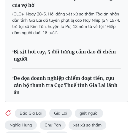
của vợ hờ
(GLO)- Ngày 28-5, Hội đồng xét xử sơ thẩm Tòa án nhân
dân tỉnh Gia Lai đã tuyên phạt bị cáo Nay Nhíp (SN 1974,
trú tại xã Kim Tân, huyện Ia Pa) 13 năm tù về tội “Hiếp
dâm người dưới 16 tuổi”.
Bị xịt hơi cay, 5 đối tượng cầm dao đi chém
người
Đe dọa doanh nghiệp chiếm đoạt tiền, cựu
cán bộ thanh tra Cục Thuế tỉnh Gia Lai lãnh
án
Báo Gia Lai
Gia Lai
giết người
Nghĩa Hưng
Chư Păh
xét xử sơ thẩm