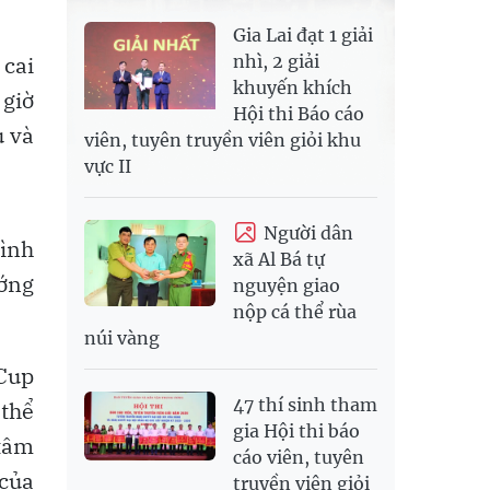
Gia Lai đạt 1 giải
nhì, 2 giải
 cai
khuyến khích
 giờ
Hội thi Báo cáo
u và
viên, tuyên truyền viên giỏi khu
vực II
Người dân
rình
xã Al Bá tự
ướng
nguyện giao
nộp cá thể rùa
núi vàng
 Cup
47 thí sinh tham
 thể
gia Hội thi báo
 tâm
cáo viên, tuyên
 của
truyền viên giỏi