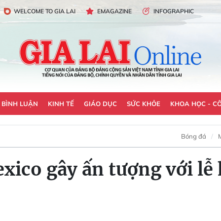
WELCOME TO GIA LAI
EMAGAZINE
INFOGRAPHIC
- BÌNH LUẬN
KINH TẾ
GIÁO DỤC
SỨC KHỎE
KHOA HỌC - C
Bóng đá
xico gây ấn tượng với lễ