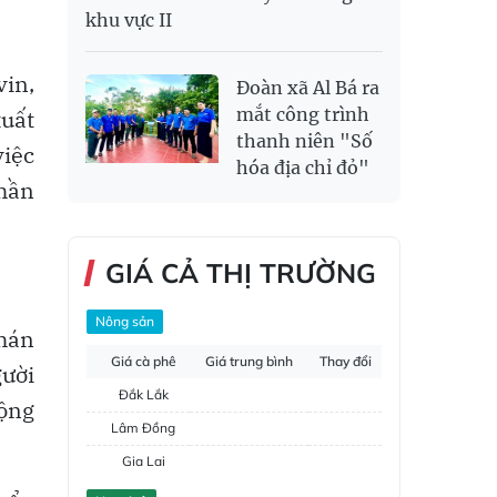
khu vực II
vin,
Đoàn xã Al Bá ra
mắt công trình
uất
thanh niên "Số
việc
hóa địa chỉ đỏ"
phần
GIÁ CẢ THỊ TRƯỜNG
Nông sản
khán
Giá cà phê
Giá trung bình
Thay đổi
gười
Đắk Lắk
động
Lâm Đồng
Gia Lai
Đắk Nông