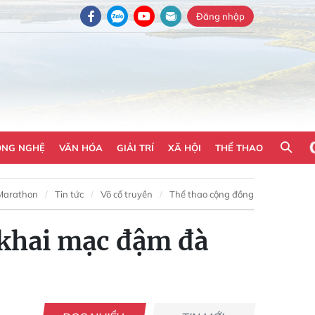
Đăng nhập
ÔNG NGHỆ
VĂN HÓA
GIẢI TRÍ
XÃ HỘI
THỂ THAO
Marathon
Tin tức
Võ cổ truyền
Thể thao cộng đồng
 khai mạc đậm đà