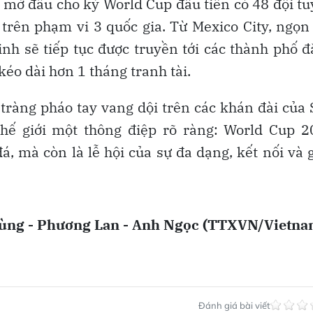
i mở đầu cho kỳ World Cup đầu tiên có 48 đội t
 trên phạm vi 3 quốc gia. Từ Mexico City, ngọn
inh sẽ tiếp tục được truyền tới các thành phố 
kéo dài hơn 1 tháng tranh tài.
tràng pháo tay vang dội trên các khán đài của
thế giới một thông điệp rõ ràng: World Cup 
á, mà còn là lễ hội của sự đa dạng, kết nối và 
ùng - Phương Lan - Anh Ngọc (TTXVN/Vietna
Đánh giá bài viết