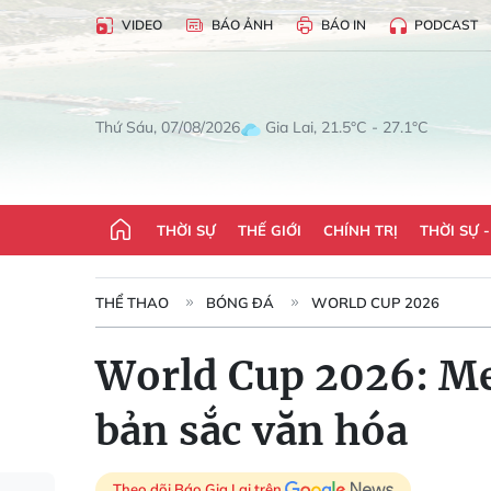
VIDEO
BÁO ẢNH
BÁO IN
PODCAST
Gia Lai, 21.5°C - 27.1°C
Thứ Sáu, 07/08/2026
THỜI SỰ
THẾ GIỚI
CHÍNH TRỊ
THỜI SỰ 
THỂ THAO
BÓNG ĐÁ
WORLD CUP 2026
World Cup 2026: Me
bản sắc văn hóa
Theo dõi Báo Gia Lai trên