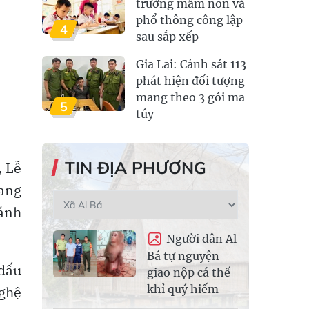
trường mầm non và
phổ thông công lập
4
sau sắp xếp
Gia Lai: Cảnh sát 113
phát hiện đối tượng
mang theo 3 gói ma
5
túy
TIN ĐỊA PHƯƠNG
, Lễ
mang
đánh
Người dân Al
Bá tự nguyện
 dấu
giao nộp cá thể
khỉ quý hiếm
nghệ