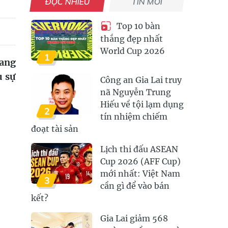
ĐỌC NHIỀU
TIN MỚI
Top 10 bàn
thắng đẹp nhất
World Cup 2026
1
mang
u sự
Công an Gia Lai truy
nã Nguyễn Trung
Hiếu về tội lạm dụng
2
tín nhiệm chiếm
đoạt tài sản
Lịch thi đấu ASEAN
Cup 2026 (AFF Cup)
mới nhất: Việt Nam
3
cần gì để vào bán
kết?
Gia Lai giảm 568