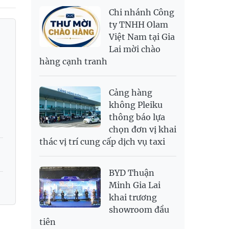
NOK
2,693.89
2,808.12
Chi nhánh Công
PNJ
138,500,000
142,000,000
RUB
300.88
333.06
ty TNHH Olam
Việt Nam tại Gia
SAR
6,949.25
7,248.34
Lai mời chào
SEK
2,700.94
2,815.47
hàng cạnh tranh
SGD
19,907.29
20,108.37
20,793.98
THB
698.74
776.38
809.3
Cảng hàng
USD
26,020
26,050
26,430
không Pleiku
thông báo lựa
chọn đơn vị khai
thác vị trí cung cấp dịch vụ taxi
BYD Thuận
Minh Gia Lai
khai trương
showroom đầu
tiên