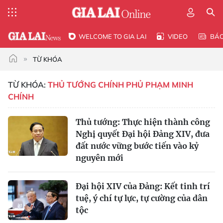
WELCOME TO GIA LAI
VIDEO
BÁ
TỪ KHÓA
TỪ KHÓA:
THỦ TƯỚNG CHÍNH PHỦ PHẠM MINH
CHÍNH
Thủ tướng: Thực hiện thành công
Nghị quyết Đại hội Đảng XIV, đưa
đất nước vững bước tiến vào kỷ
nguyên mới
Đại hội XIV của Đảng: Kết tinh trí
tuệ, ý chí tự lực, tự cường của dân
tộc