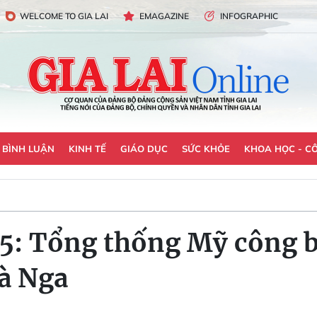
WELCOME TO GIA LAI
EMAGAZINE
INFOGRAPHIC
- BÌNH LUẬN
KINH TẾ
GIÁO DỤC
SỨC KHỎE
KHOA HỌC - C
-5: Tổng thống Mỹ công 
và Nga