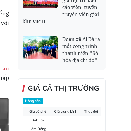
gia Hội thi báo
cáo viên, tuyên
iếng
truyền viên giỏi
khu vực II
 với
Đoàn xã Al Bá ra
mắt công trình
thanh niên "Số
hóa địa chỉ đỏ"
2
tàu
chấp
GIÁ CẢ THỊ TRƯỜNG
Nông sản
Giá cà phê
Giá trung bình
Thay đổi
Đắk Lắk
Lâm Đồng