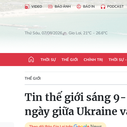
VIDEO
BÁO ẢNH
BÁO IN
PODCAST
Gia Lai, 21°C - 26.6°C
Thứ Sáu, 07/08/2026
THỜI SỰ
THẾ GIỚI
CHÍNH TRỊ
THỜI SỰ 
THẾ GIỚI
Tin thế giới sáng 9
ngày giữa Ukraine 
Theo dõi Báo Gia Lai trên