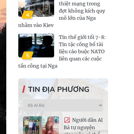
thiệt mạng trong
đợt không kích quy
4
mô lớn của Nga
nhằm vào Kiev
Tin thế giới tối 7-8:
Tin tặc công bố tài
liệu cáo buộc NATO
5
liên quan các cuộc
tấn công tại Nga
TIN ĐỊA PHƯƠNG
Người dân Al
Bá tự nguyện