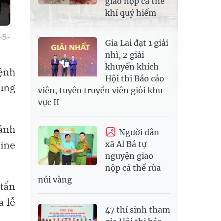
giao nộp cá thể
khỉ quý hiếm
-5-
Gia Lai đạt 1 giải
nhì, 2 giải
khuyến khích
lệnh
Hội thi Báo cáo
xung
viên, tuyên truyền viên giỏi khu
vực II
đánh
Người dân
ine
xã Al Bá tự
nguyện giao
nộp cá thể rùa
núi vàng
tấn
a lễ
47 thí sinh tham