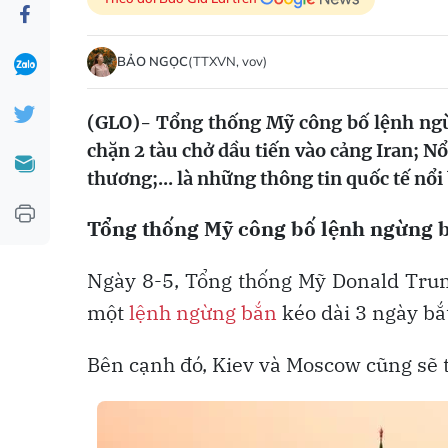
BẢO NGỌC
(TTXVN, vov)
(GLO)- Tổng thống Mỹ công bố lệnh ngừ
chặn 2 tàu chở dầu tiến vào cảng Iran; Nổ
thương;... là những thông tin quốc tế nổi
Tổng thống Mỹ công bố lệnh ngừng b
Ngày 8-5, Tổng thống Mỹ Donald Trum
một
lệnh ngừng bắn
kéo dài 3 ngày bắ
Bên cạnh đó, Kiev và Moscow cũng sẽ t