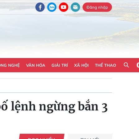
Đăng nhập
ÔNG NGHỆ
VĂN HÓA
GIẢI TRÍ
XÃ HỘI
THỂ THAO
bố lệnh ngừng bắn 3