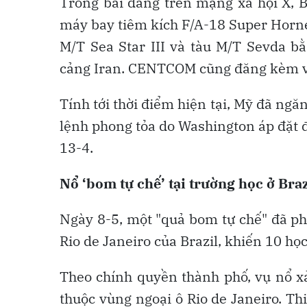
Trong bài đăng trên mạng xã hội X,
máy bay tiêm kích F/A-18 Super Horne
M/T Sea Star III và tàu M/T Sevda b
cảng Iran. CENTCOM cũng đăng kèm vide
Tính tới thời điểm hiện tại, Mỹ đã ngă
lệnh phong tỏa do Washington áp đặt đố
13-4.
Nổ ‘bom tự chế’ tại trường học ở Bra
Ngày 8-5, một "quả bom tự chế" đã ph
Rio de Janeiro của Brazil, khiến 10 họ
Theo chính quyền thành phố, vụ nổ xả
thuộc vùng ngoại ô Rio de Janeiro. Thi