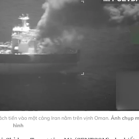
cách tiến vào một cảng Iran nằm trên vịnh Oman.
Ảnh chụp 
hình