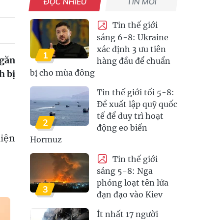
ĐỌC NHIỀU
TIN MỚI
Tin thế giới
sáng 6-8: Ukraine
xác định 3 ưu tiên
1
ngăn
hàng đầu để chuẩn
bị cho mùa đông
h bị
Tin thế giới tối 5-8:
Đề xuất lập quỹ quốc
tế để duy trì hoạt
2
động eo biển
hiện
Hormuz
Tin thế giới
sáng 5-8: Nga
phóng loạt tên lửa
3
đạn đạo vào Kiev
Ít nhất 17 người