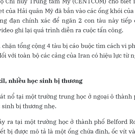
 Bộ Chỉ huy Trung tâm Mỹ (CENTCOM) cho biết 
t của Hải quân Mỹ đã bắn vào các ống khói của
ằng đạn chính xác để ngăn 2 con tàu này tiếp
o ghi lại quá trình diễn ra cuộc tấn công.
n chặn tổng cộng 4 tàu bị cáo buộc tìm cách vi 
i với toàn bộ các cảng của Iran có hiệu lực từ 
zil, nhiều học sinh bị thương
át nổ tại một trường trung học ở ngoại ô thành
c sinh bị thương nhẹ.
y ra tại một trường học ở thành phố Belford R
ết bị được mô tả là một ống chứa đinh, ốc vít v