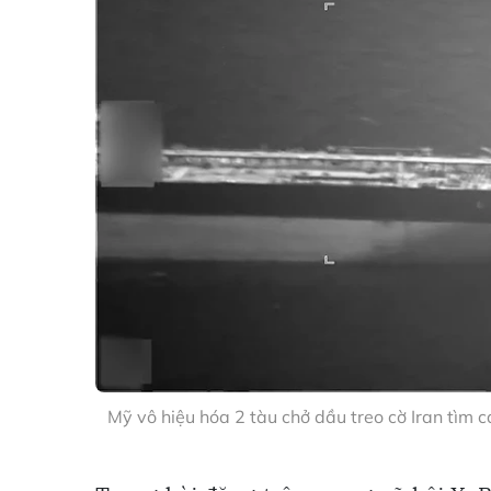
Mỹ vô hiệu hóa 2 tàu chở dầu treo cờ Iran tìm 