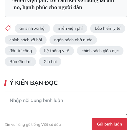
Miễn viện phí: Lời cam kết về tương lai ấm
no, hạnh phúc cho người dân
an sinh xã hội
miễn viện phí
bảo hiểm y tế
chính sách xã hội
ngân sách nhà nước
đầu tư công
hệ thống y tế
chính sách giáo dục
Báo Gia Lai
Gia Lai
Ý KIẾN BẠN ĐỌC
Gửi bình luận
Xin vui lòng gõ tiếng Việt có dấu