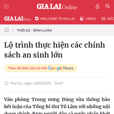
WELCOME TO GIA LAI
VIDEO
BÁ
THỜI SỰ - BÌNH LUẬN
Lộ trình thực hiện các chính
sách an sinh lớn
Theo dõi Báo Gia Lai trên
Thứ Ba, ngày 13/05/2025 - 04:57
Văn phòng Trung ương Đảng vừa thông báo
kết luận của Tổng Bí thư Tô Lâm với những nội
dung chính được người dân cả nước phấn khởi