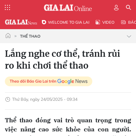
WELCOME TO GIA LAI
VIDEO
BÁ
THỂ THAO
Lắng nghe cơ thể, tránh rủi
ro khi chơi thể thao
Theo dõi Báo Gia Lai trên
Thứ Bảy, ngày 24/05/2025 - 09:34
Thể thao đóng vai trò quan trọng trong
việc nâng cao sức khỏe của con người.