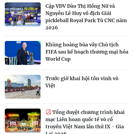
Cặp VĐV Đào Thị Hồng Nữ và
Nguyễn Lê Huy vô địch Giải
pickleball Royal Park Tú CNC năm
2026
Khủng hoảng bủa vây Chủ tịch
FIFA sau kế hoạch thương mại hóa
World Cup
Trước giờ khai hội tôn vinh võ
Việt
Tổng duyệt chương trình khai
mạc Liên hoan quốc tế võ cổ
truyền Việt Nam lần thứ IX - Gia
Lai 2026