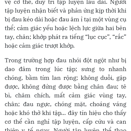
vệ cơ thể, duy trì tập luyện lâu dài. Người
tập luyện nhận biết và phản ứng kịp thời khi
bị đau kéo dài hoặc đau âm ỉ tại một vùng cụ
thể; cảm giác yếu hoặc lệch lực giữa hai bên
tay, chân; khớp phát ra tiếng “lục cục”, “rắc”
hoặc cảm giác trượt khớp.
Trong trường hợp đau nhói đột ngột như bị
dao đâm trong lúc tập; sưng to nhanh
chóng, bầm tím lan rộng; không duỗi, gập
được, không đứng được bằng chân đau; tê
bì, châm chích, mất cảm giác vùng tay,
chân; đau ngực, chóng mặt, choáng váng
hoặc khó thở khi tập… đây tín hiệu cho thấy
cơ thể cần nghỉ tập luyện, cấp cứu và can
thiệp y tế ngay. Người tập luyện thể thao