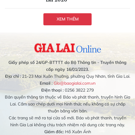
XEM THÊM
Giấy phép số 24/GP-BTTTT do Bộ Thông tin - Truyền thông
cấp ngày 16/01/2023.
Địa chỉ :
21-23 Mai Xuân Thưởng, phường Quy Nhơn, tỉnh Gia Lai.
Email :
Glo@baogialai.com.vn
Điện thoại :
0256 3822 279
Bản quyền thông tin thuộc về Báo và phát thanh, truyền hình Gia
Lai. Cấm sao chép dưới mọi hình thức nếu không có sự chấp
thuận bằng văn bản.
Các trang sẽ mở ra tại cửa sổ mới. Báo và phát thanh, truyền
hình Gia Lai không chịu trách nhiệm nội dung các trang này.
Giám đốc:
Hồ Xuân Ánh