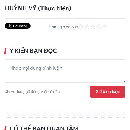
HUỲNH VỸ (Thực hiện)
Đánh giá bài viết
Ý KIẾN BẠN ĐỌC
Gửi bình luận
Xin vui lòng gõ tiếng Việt có dấu
CÓ THỂ BẠN QUAN TÂM