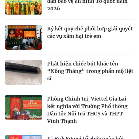
dân bảo vệ an ninh Tổ quốc năm
2026
Ký kết quy chế phối hợp giải quyết
các vụ xâm hại trẻ em
Phát hiện chiếc bút khắc tên
“Nông Thăng” trong phần mộ liệt
sĩ
Phòng Chính trị, Viettel Gia Lai
kết nghĩa với Trường Phổ thông
Dân tộc Nội trú THCS và THPT
Vĩnh Thạnh
Xã Đak Sơmei tổ chức ngày hội