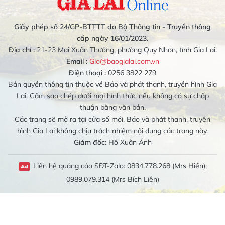
Giấy phép số 24/GP-BTTTT do Bộ Thông tin - Truyền thông
cấp ngày 16/01/2023.
Địa chỉ :
21-23 Mai Xuân Thưởng, phường Quy Nhơn, tỉnh Gia Lai.
Email :
Glo@baogialai.com.vn
Điện thoại :
0256 3822 279
Bản quyền thông tin thuộc về Báo và phát thanh, truyền hình Gia
Lai. Cấm sao chép dưới mọi hình thức nếu không có sự chấp
thuận bằng văn bản.
Các trang sẽ mở ra tại cửa sổ mới. Báo và phát thanh, truyền
hình Gia Lai không chịu trách nhiệm nội dung các trang này.
Giám đốc:
Hồ Xuân Ánh
Liên hệ quảng cáo SĐT-Zalo: 0834.778.268 (Mrs Hiền);
0989.079.314 (Mrs Bích Liên)