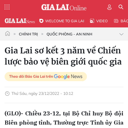
WELCOME TO GIA LAI
VIDEO
BÁ
CHÍNH TRỊ
QUỐC PHÒNG - AN NINH
Gia Lai sơ kết 3 năm về Chiến
lược bảo vệ biên giới quốc gia
Theo dõi Báo Gia Lai trên
Thứ Sáu, ngày 23/12/2022 - 10:12
(GLO)- Chiều 23-12, tại Bộ Chỉ huy Bộ đội
Biên phòng tỉnh, Thường trực Tỉnh ủy Gia