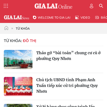
WELCOME TO GIA LAI
VIDEO
BÁ
TỪ KHÓA
TỪ KHÓA:
ĐÔ THỊ
Tháo gỡ “bài toán” chung cư cũ ở
phường Quy Nhơn
Chủ tịch UBND tỉnh Phạm Anh
Tuấn tiếp xúc cử tri phường Quy
Nhơn
Xử lý hàng chục công trình lấn